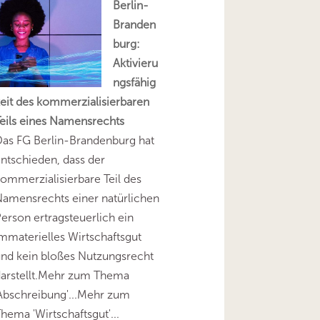
Berlin-
Branden
burg:
Aktivieru
ngsfähig
eit des kommerzialisierbaren
eils eines Namensrechts
as FG Berlin-Brandenburg hat
ntschieden, dass der
ommerzialisierbare Teil des
amensrechts einer natürlichen
erson ertragsteuerlich ein
mmaterielles Wirtschaftsgut
nd kein bloßes Nutzungsrecht
darstellt.Mehr zum Thema
Abschreibung'...Mehr zum
hema 'Wirtschaftsgut'...