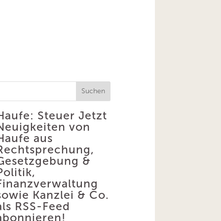
Suchen
Haufe: Steuer
Jetzt
Neuigkeiten von
Haufe aus
Rechtsprechung,
Gesetzgebung &
Politik,
Finanzverwaltung
sowie Kanzlei & Co.
als RSS-Feed
abonnieren!