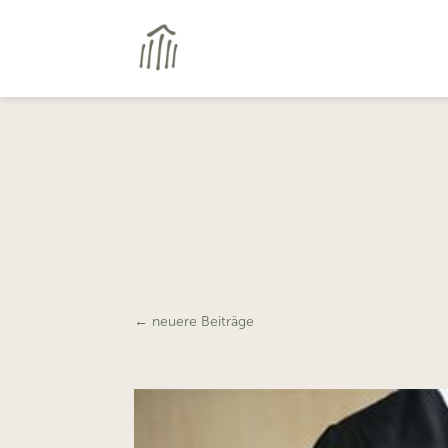
←
neuere Beiträge