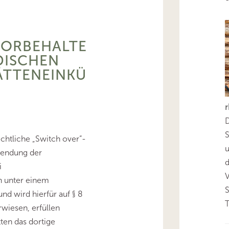
VORBEHALTE
DISCHEN
ÄTTENEINKÜ
D
S
htliche „Switch over“-
wendung der
d
i
n unter einem
und wird hierfür auf § 8
T
rwiesen, erfüllen
tten das dortige