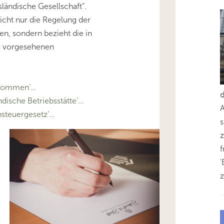
ländische Gesellschaft“.
nicht nur die Regelung der
en, sondern bezieht die in
StG vorgesehenen
bkommen’…
ische Betriebsstätte’…
steuergesetz’…
s
z
'
z