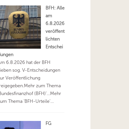
BFH: Alle
am
6.8.2026
veröffent
lichten
Entschei
dungen
Am 6.8.2026 hat der BFH
ieben sog. V-Entscheidungen
ur Veröffentlichung
freigegeben.Mehr zum Thema
Bundesfinanzhof (BFH)'...Mehr
um Thema 'BFH-Urteile'...
FG