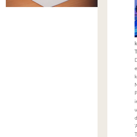
k
T
D
e
k
N
P
i
u
'
T