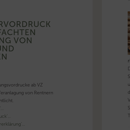
ERVORDRUCK
FACHTEN
NG VON
UND
EN
D
S
ungsvordrucke ab VZ
d
Veranlagung von Rentnern
tlicht.
’…
T
uck’…
erklärung’…