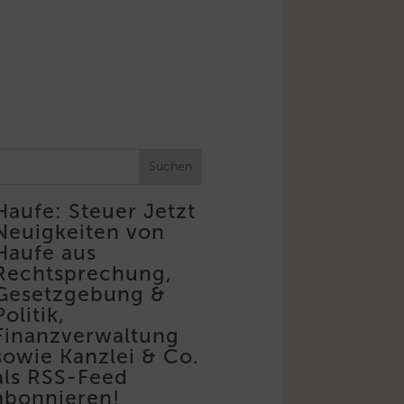
Suchen
Haufe: Steuer
Jetzt
Neuigkeiten von
Haufe aus
Rechtsprechung,
Gesetzgebung &
Politik,
Finanzverwaltung
sowie Kanzlei & Co.
als RSS-Feed
abonnieren!