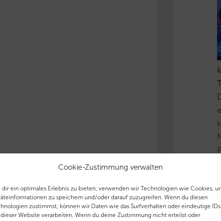
k
T
D
e
k
N
P
i
Cookie-Zustimmung verwalten
u
dir ein optimales Erlebnis zu bieten, verwenden wir Technologien wie Cookies, 
äteinformationen zu speichern und/oder darauf zuzugreifen. Wenn du diesen
'
hnologien zustimmst, können wir Daten wie das Surfverhalten oder eindeutige IDs
 dieser Website verarbeiten. Wenn du deine Zustimmung nicht erteilst oder
T