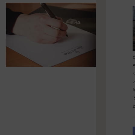
s
z
'
z