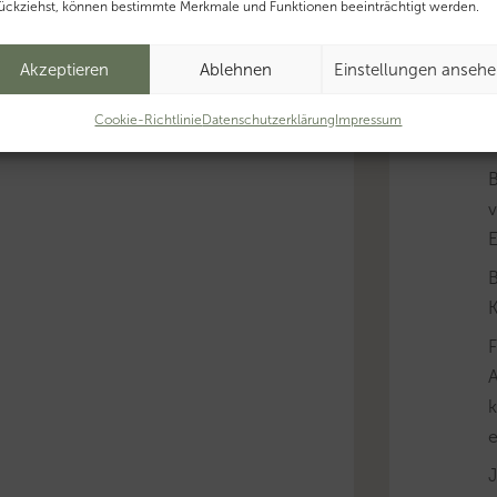
ückziehst, können bestimmte Merkmale und Funktionen beeinträchtigt werden.
Akzeptieren
Ablehnen
Einstellungen anseh
B
Cookie-Richtlinie
Datenschutzerklärung
Impressum
v
B
K
A
k