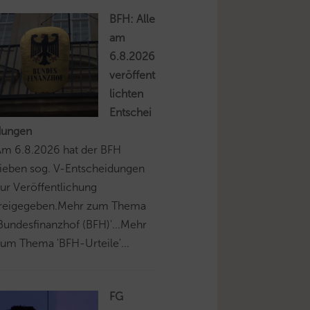
BFH: Alle
am
6.8.2026
veröffent
lichten
Entschei
dungen
Am 6.8.2026 hat der BFH
ieben sog. V-Entscheidungen
ur Veröffentlichung
freigegeben.Mehr zum Thema
Bundesfinanzhof (BFH)'...Mehr
um Thema 'BFH-Urteile'...
FG