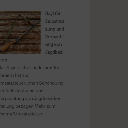
BayLfSt:
Selbstnut
zung und
Verpacht
ung von
Jagdbezi
rken
as Bayerische Landesamt für
teuern hat zur
umsatzsteuerlichen Behandlung
er Selbstnutzung und
Verpachtung von Jagdbezirken
Stellung bezogen.Mehr zum
hema 'Umsatzsteuer'...