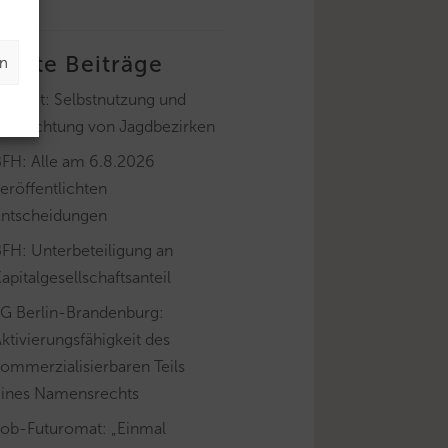
letzte Beiträge
en
ayLfSt: Selbstnutzung und
Verpachtung von Jagdbezirken
BFH: Alle am 6.8.2026
eröffentlichten
Entscheidungen
FH: Unterbeteiligung an
apitalgesellschaftsanteil
FG Berlin-Brandenburg:
ktivierungsfähigkeit des
ommerzialisierbaren Teils
eines Namensrechts
Job-Futuromat: „Einmal