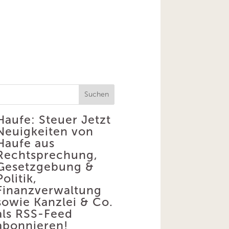
Suchen
Haufe: Steuer
Jetzt
Neuigkeiten von
Haufe aus
Rechtsprechung,
Gesetzgebung &
Politik,
Finanzverwaltung
sowie Kanzlei & Co.
als RSS-Feed
abonnieren!