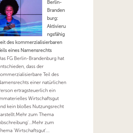
Berlin-
Branden
burg:
Aktivieru
ngsfähig
eit des kommerzialisierbaren
eils eines Namensrechts
as FG Berlin-Brandenburg hat
ntschieden, dass der
ommerzialisierbare Teil des
amensrechts einer natürlichen
erson ertragsteuerlich ein
mmaterielles Wirtschaftsgut
nd kein bloßes Nutzungsrecht
darstellt.Mehr zum Thema
Abschreibung'...Mehr zum
hema 'Wirtschaftsgut'...