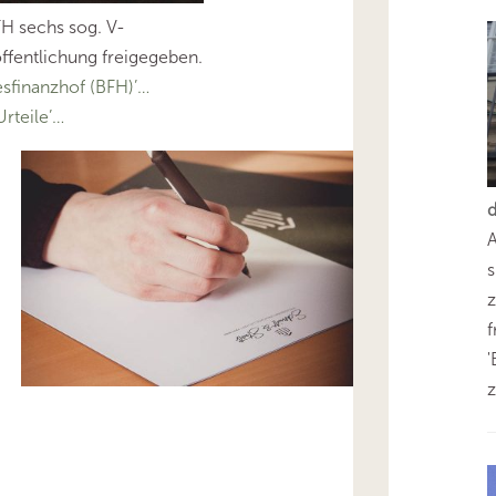
FH sechs sog. V-
ffentlichung freigegeben.
finanzhof (BFH)’…
rteile’…
s
z
'
z