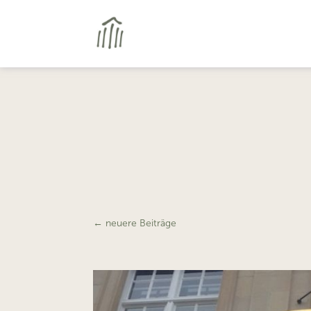
←
neuere Beiträge