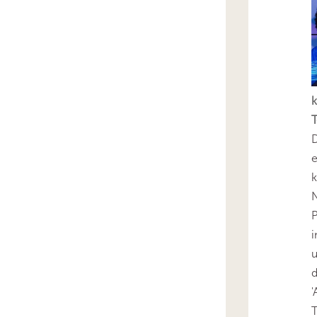
k
T
D
e
k
N
P
i
u
'
T