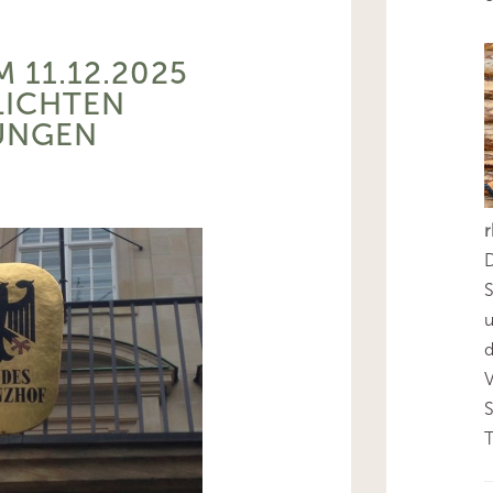
M 11.12.2025
LICHTEN
UNGEN
D
S
d
T