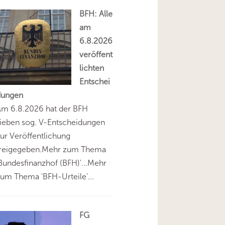
BFH: Alle
am
6.8.2026
veröffent
lichten
Entschei
dungen
Am 6.8.2026 hat der BFH
ieben sog. V-Entscheidungen
ur Veröffentlichung
freigegeben.Mehr zum Thema
Bundesfinanzhof (BFH)'...Mehr
um Thema 'BFH-Urteile'...
FG