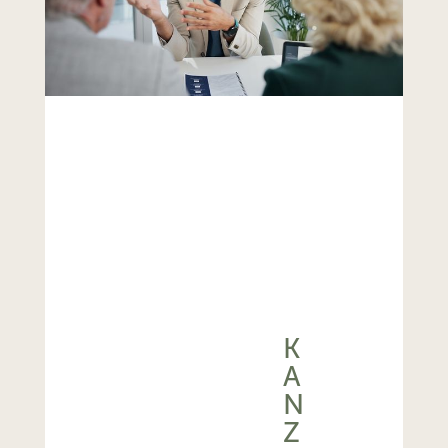
K
A
N
Z