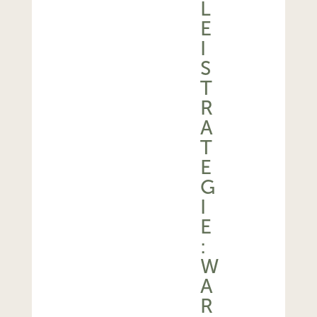
L
E
I
S
T
R
A
T
E
G
I
E
:
W
A
R