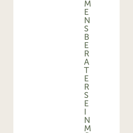
M
E
N
S
B
E
R
A
T
E
R
S
E
I
N
M