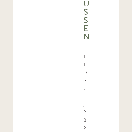
Ü
S
S
E
N
1
1
D
e
z
.
,
2
0
2