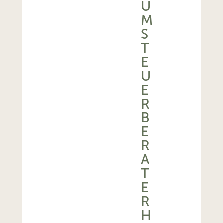
U
M
S
T
E
U
E
R
B
E
R
A
T
E
R
H