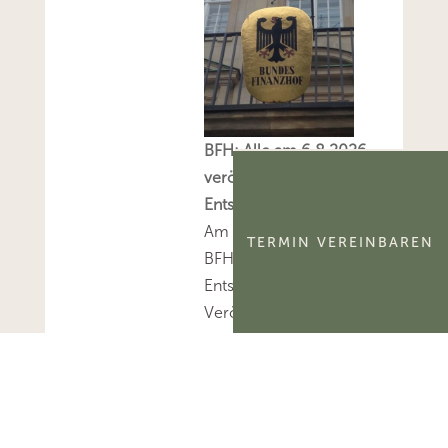
BFH: Alle am 6.8.2026
veröffentlichten
Entscheidungen
Am 6.8.2026 hat der
TERMIN VEREINBAREN
BFH sieben sog. V-
Entscheidungen zur
Veröffentlichung
freigegeben.Mehr zum
Thema
'Bundesfinanzhof
(BFH)'...Mehr zum
Thema 'BFH-Urteile'...