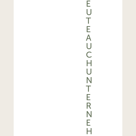
E
U
T
E
A
U
C
H
U
N
T
E
R
N
E
H