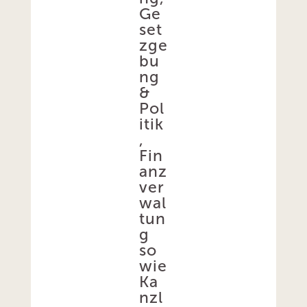
Ge
set
zge
bu
ng
&
Pol
itik
,
Fin
anz
ver
wal
tun
g
so
wie
Ka
nzl