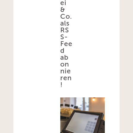
ei
&
Co.
als
RS
S-
Fee
d
ab
on
nie
ren
!