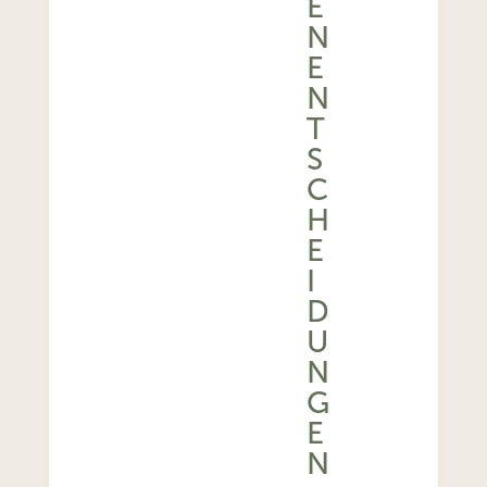
E
N
E
N
T
S
C
H
E
I
D
U
N
G
E
N