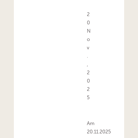
2
0
N
o
v
.
,
2
0
2
5
Am
20.11.2025