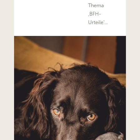
Thema
‚BFH-
Urteile’…