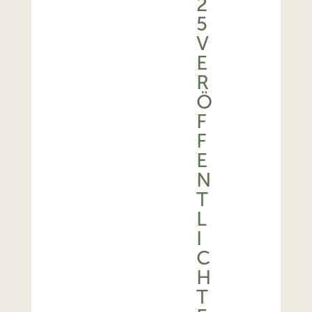
2
5
V
E
R
Ö
F
F
E
N
T
L
I
C
H
T