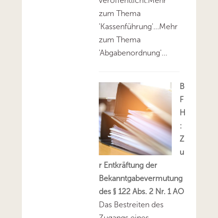
veröffentlicht.Mehr
zum Thema
'Kassenführung'...Mehr
zum Thema
'Abgabenordnung'...
B
F
H
:
Z
u
r Entkräftung der
Bekanntgabevermutung
des § 122 Abs. 2 Nr. 1 AO
Das Bestreiten des
Zugangs eines