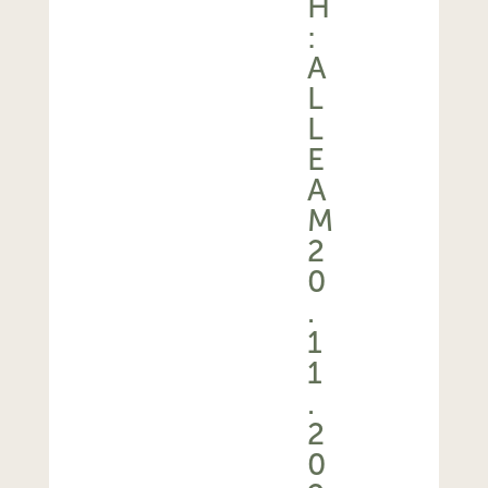
H
:
A
L
L
E
A
M
2
0
.
1
1
.
2
0