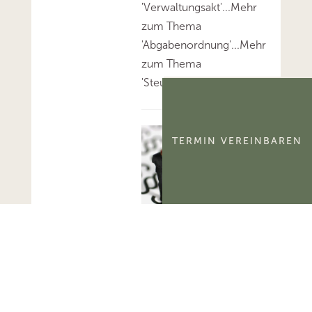
'Verwaltungsakt'...Mehr
zum Thema
'Abgabenordnung'...Mehr
zum Thema
'Steuerbescheid'...
BFH:
TERMIN VEREINBAREN
Bestim
mung
des
zuständ
igen
Finanzgerichts in
Kindergeldverfahren
In Fällen, in denen ein
Sozialleistungsträger mit der