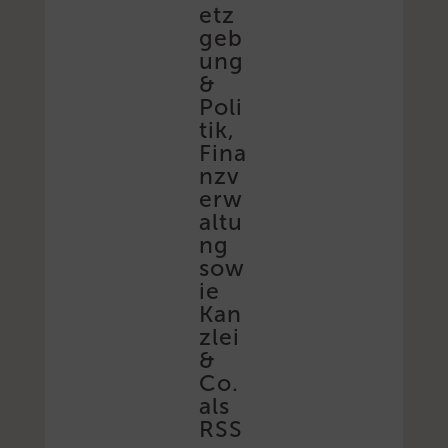
etz
geb
ung
&
Poli
tik,
Fina
nzv
erw
altu
ng
sow
ie
Kan
zlei
&
Co.
als
RSS