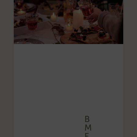
B
M
F