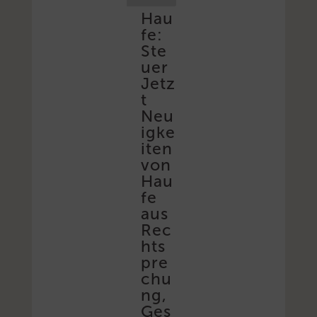
Hau
fe:
Ste
uer
Jetz
t
Neu
igke
iten
von
Hau
fe
aus
Rec
hts
pre
chu
ng,
Ges