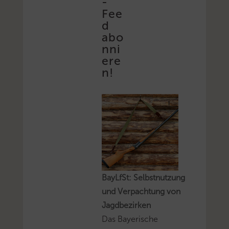
-
Fee
d
abo
nni
ere
n!
BayLfSt: Selbstnutzung
und Verpachtung von
Jagdbezirken
Das Bayerische