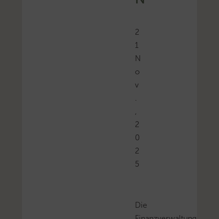
2
1
N
o
v
.
,
2
0
2
5
Die
Finanzverwaltung