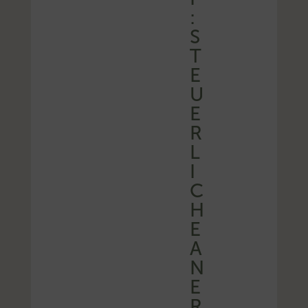
:
S
T
E
U
E
R
L
I
C
H
E
A
N
E
R