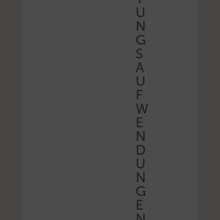
U
N
G
S
A
U
F
W
E
N
D
U
N
G
E
N