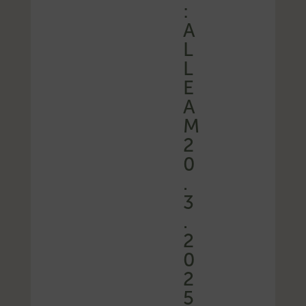
:
A
L
L
E
A
M
2
0
.
3
.
2
0
2
5