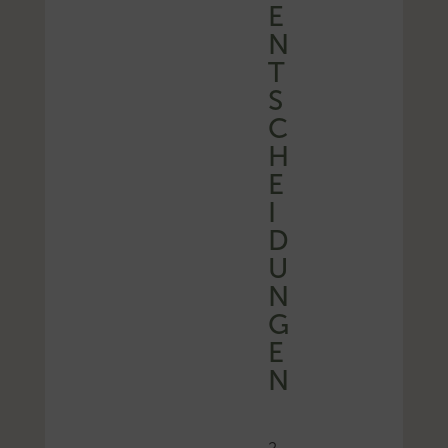
E
N
T
S
C
H
E
I
D
U
N
G
E
N