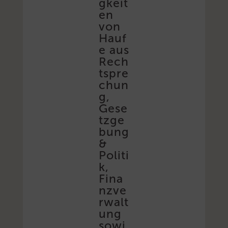
gkeit
en
von
Hauf
e aus
Rech
tspre
chun
g,
Gese
tzge
bung
&
Politi
k,
Fina
nzve
rwalt
ung
sowi