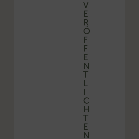
V
E
R
Ö
F
F
E
N
T
L
I
C
H
T
E
N