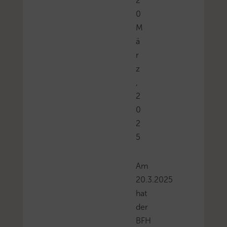
2
0
M
ä
r
z
,
2
0
2
5
Am
20.3.2025
hat
der
BFH