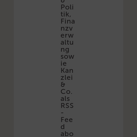
Poli
tik,
Fina
nzv
erw
altu
ng
sow
ie
Kan
zlei
&
Co.
als
RSS
-
Fee
d
abo