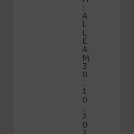
:
A
L
L
E
A
M
3
0
.
1
0
.
2
0
2