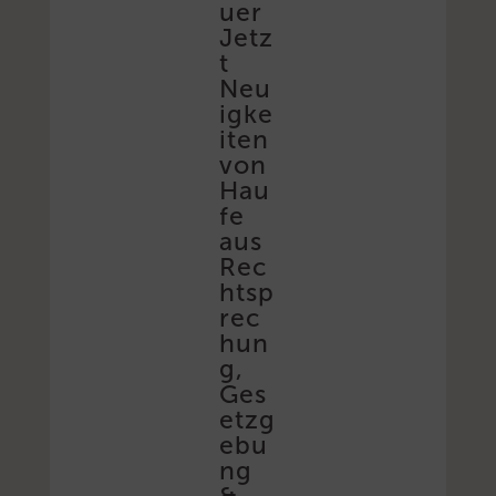
uer
Jetz
t
Neu
igke
iten
von
Hau
fe
aus
Rec
htsp
rec
hun
g,
Ges
etzg
ebu
ng
&