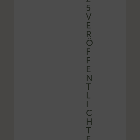
5
V
E
R
Ö
F
F
E
N
T
L
I
C
H
T
E