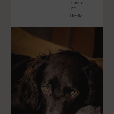
Thema
‚BFH-
Urteile’…