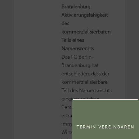
Brandenburg:
Aktivierungsfähigkeit
des
kommerzialisierbaren
Teils eines
Namensrechts
Das FG Berlin-
Brandenburg hat
entschieden, dass der
kommerzialisierbare
Teil des Namensrechts
einer natürlichen
Person
ertragsteuerlich ein
immaterielles
TERMIN VEREINBAREN
Wirtschaftsgut und