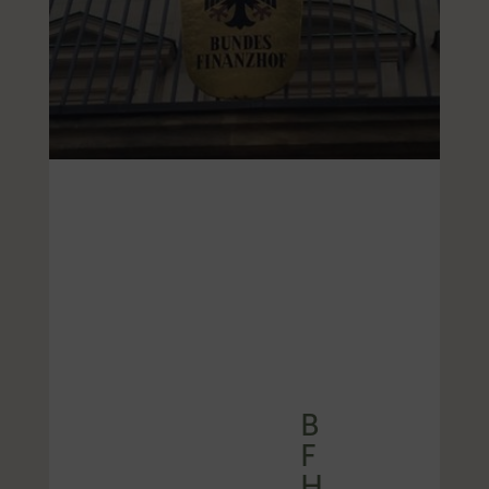
B
F
H