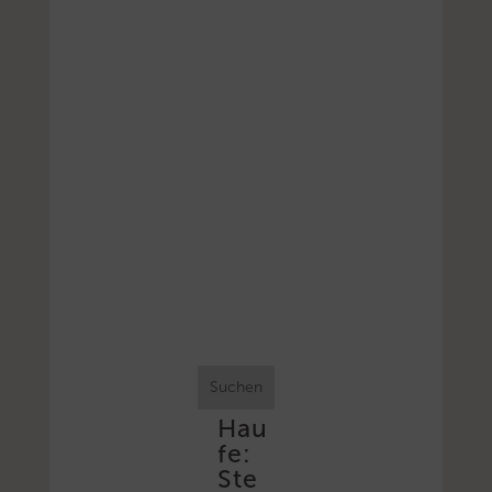
Suchen
Hau
fe:
Ste