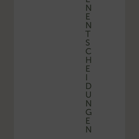
N
E
N
T
S
C
H
E
I
D
U
N
G
E
N