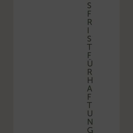
S
F
R
I
S
T
F
Ü
R
H
A
F
T
U
N
G