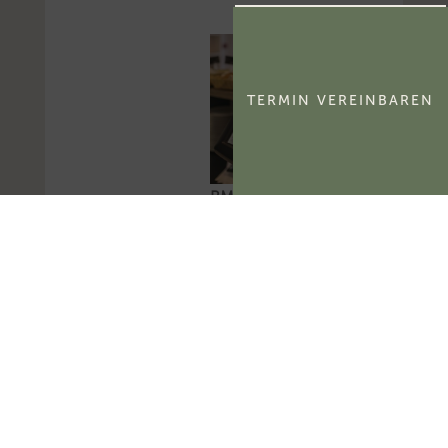
TERMIN VEREINBAREN
BMF
Referentenentwurf:
Gesetz zur Einführung
einer Kassenpflicht
Das BMF hat einen
neuen
Referentenentwurf für
ein Gesetz zur
Einführung einer
Kassenpflicht, zur