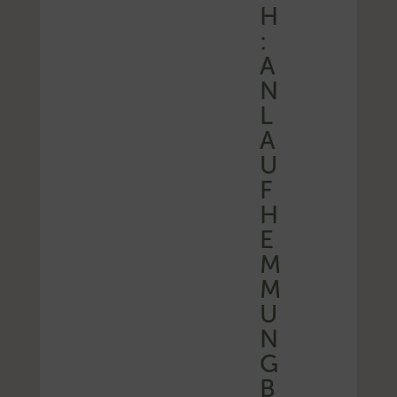
H
:
A
N
L
A
U
F
H
E
M
M
U
N
G
B