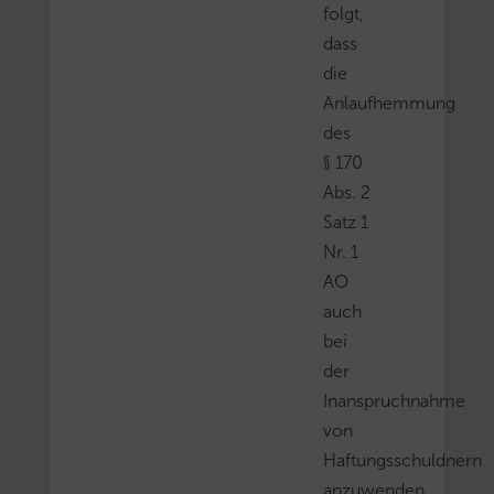
folgt,
dass
die
Anlaufhemmung
des
§ 170
Abs. 2
Satz 1
Nr. 1
AO
auch
bei
der
Inanspruchnahme
von
Haftungsschuldnern
anzuwenden