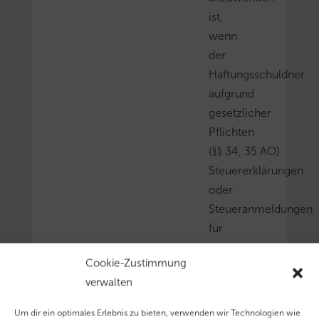
ist,
wenn
der
Haftungsschuldner
aufgrund
gesetzlicher
Pflichten
(§§ 34, 35 AO)
Steuererklärungen
oder
Steueranmeldungen
für
einen
Cookie-Zustimmung
Vertretenen
verwalten
abzugeben
hat.
Um dir ein optimales Erlebnis zu bieten, verwenden wir Technologien wie