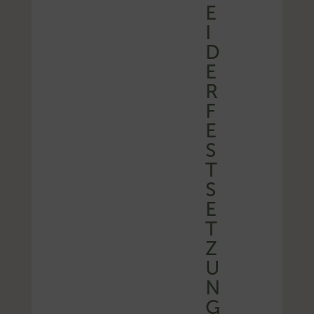
E
I
D
E
R
F
E
S
T
S
E
T
Z
U
N
G