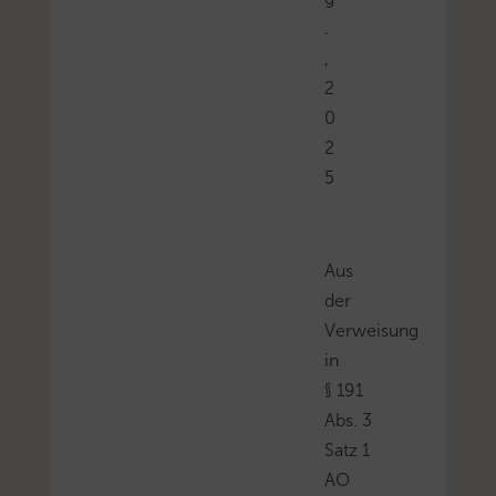
.
,
2
0
2
5
Aus
der
Verweisung
in
§ 191
Abs. 3
Satz 1
AO