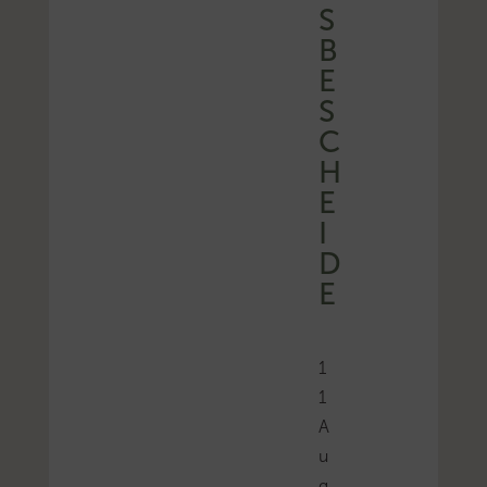
S
B
E
S
C
H
E
I
D
E
1
1
A
u
g