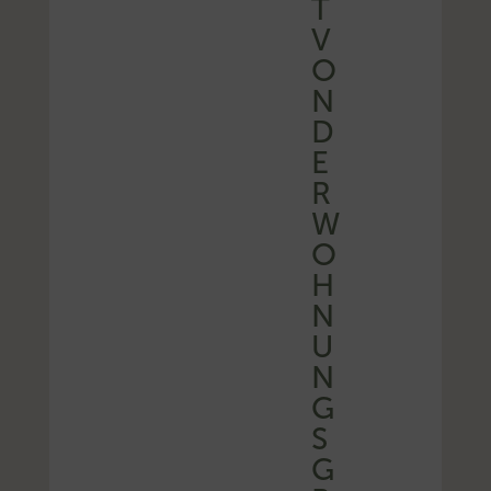
T
V
O
N
D
E
R
W
O
H
N
U
N
G
S
G