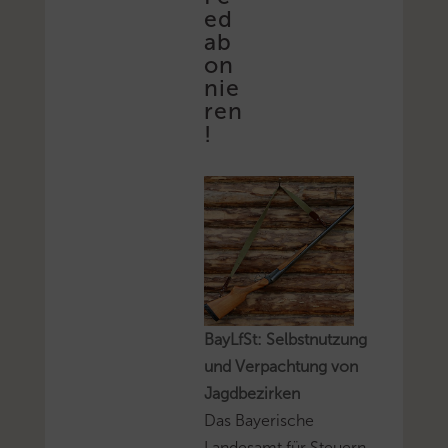
ed
ab
on
nie
ren
!
BayLfSt: Selbstnutzung
und Verpachtung von
Jagdbezirken
Das Bayerische
Landesamt für Steuern