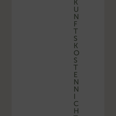
K
U
N
F
T
S
K
O
S
T
E
N
N
I
C
H