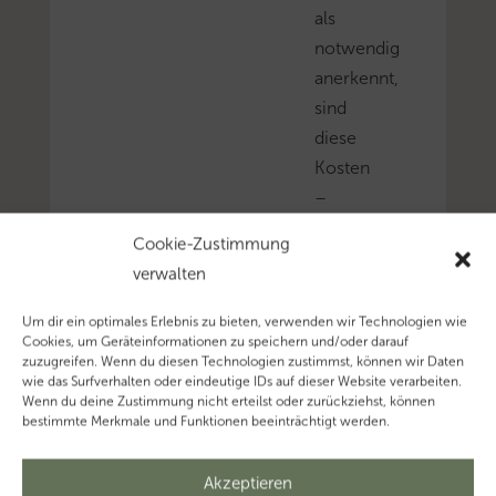
als
notwendig
anerkennt,
sind
diese
Kosten
–
unabhängig
Cookie-Zustimmung
von
verwalten
der
Wohnungsgröße
Um dir ein optimales Erlebnis zu bieten, verwenden wir Technologien wie
Cookies, um Geräteinformationen zu speichern und/oder darauf
–
zuzugreifen. Wenn du diesen Technologien zustimmst, können wir Daten
auch
wie das Surfverhalten oder eindeutige IDs auf dieser Website verarbeiten.
Wenn du deine Zustimmung nicht erteilst oder zurückziehst, können
steuerlich
bestimmte Merkmale und Funktionen beeinträchtigt werden.
abzugsfähig.
Mehr
Akzeptieren