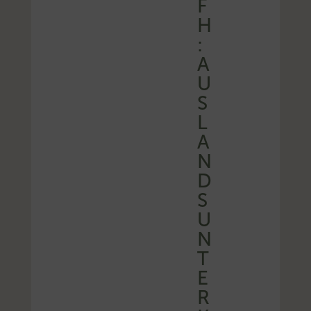
F
H
:
A
U
S
L
A
N
D
S
U
N
T
E
R