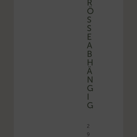
R
Ö
SS
E
A
B
H
Ä
N
G
I
G
2
9