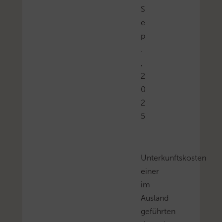
S
e
p
.
,
2
0
2
5
Unterkunftskosten
einer
im
Ausland
geführten