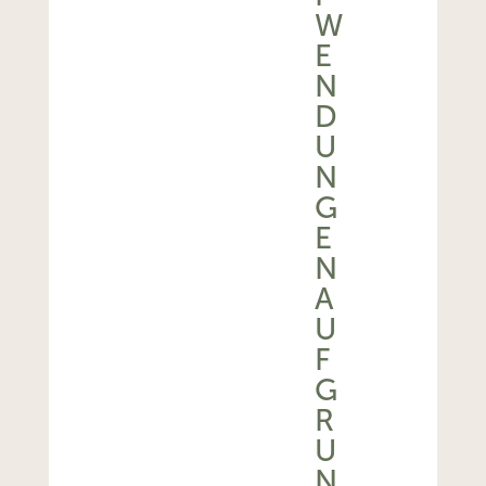
W
E
N
D
U
N
G
E
N
A
U
F
G
R
U
N