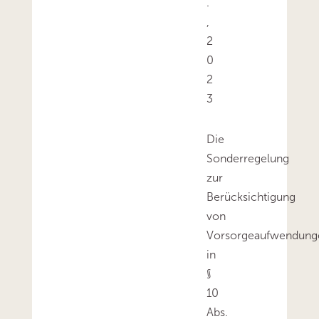
.
,
2
0
2
3
Die
Sonderregelung
zur
Berücksichtigung
von
Vorsorgeaufwendung
in
§
10
Abs.