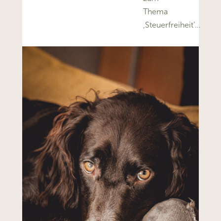
Thema
‚Steuerfreiheit’…