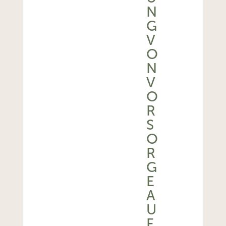
N
G
V
O
N
V
O
R
S
O
R
G
E
A
U
F