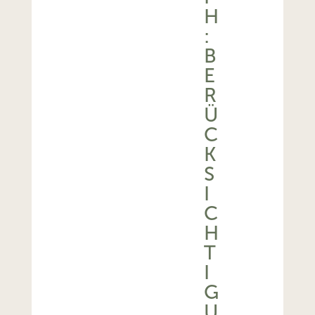
H
:
B
E
R
Ü
C
K
S
I
C
H
T
I
G
U