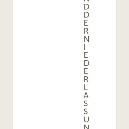
D
D
E
R
N
I
E
D
E
R
L
A
S
S
U
N