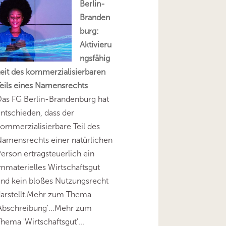
Berlin-
Branden
burg:
Aktivieru
ngsfähig
eit des kommerzialisierbaren
eils eines Namensrechts
as FG Berlin-Brandenburg hat
ntschieden, dass der
ommerzialisierbare Teil des
amensrechts einer natürlichen
erson ertragsteuerlich ein
mmaterielles Wirtschaftsgut
nd kein bloßes Nutzungsrecht
darstellt.Mehr zum Thema
Abschreibung'...Mehr zum
hema 'Wirtschaftsgut'...