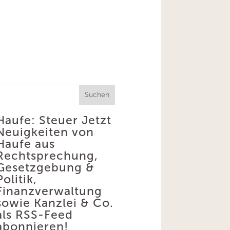
Suchen
Haufe: Steuer
Jetzt
Neuigkeiten von
Haufe aus
Rechtsprechung,
Gesetzgebung &
Politik,
Finanzverwaltung
sowie Kanzlei & Co.
als RSS-Feed
abonnieren!