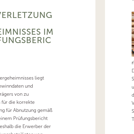
 VERLETZUNG
IMNISSES IM
UNGSBERICH
D
ergeheimnisses liegt
S
Gewinndaten und
rägers von zu
d
ür die korrekte
ng für Abnutzung gemäß
 einem Prüfungsbericht
T
eshalb die Erwerber der