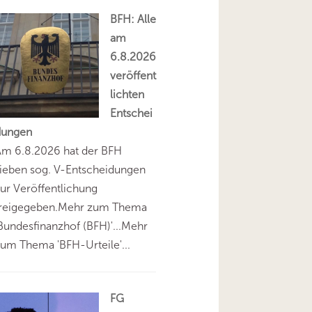
BFH: Alle
am
6.8.2026
veröffent
lichten
Entschei
dungen
Am 6.8.2026 hat der BFH
ieben sog. V-Entscheidungen
ur Veröffentlichung
freigegeben.Mehr zum Thema
Bundesfinanzhof (BFH)'...Mehr
um Thema 'BFH-Urteile'...
FG