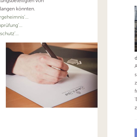
ungsbeteiligten von
rlangen könnten.
rgeheimnis’…
prüfung’…
schutz’…
s
z
'
z