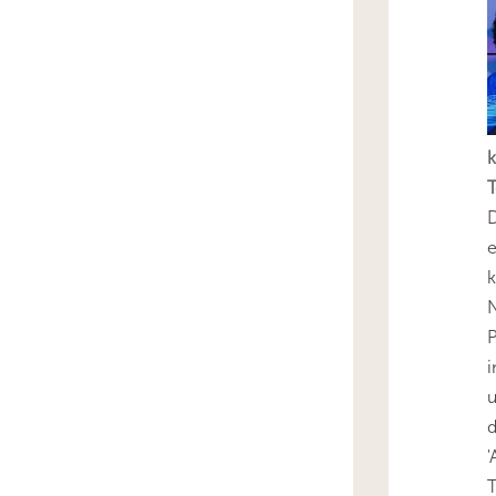
k
T
D
e
k
N
P
i
u
'
T