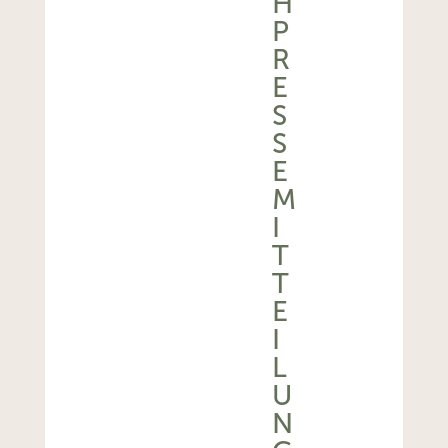
H
P
R
E
S
S
E
M
I
T
T
E
I
L
U
N