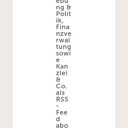
ebu
ng &
Polit
ik,
Fina
nzve
rwal
tung
sowi
e
Kan
zlei
&
Co.
als
RSS
-
Fee
d
abo