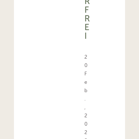
R
F
R
E
I
2
0
F
e
b
.
,
2
0
2