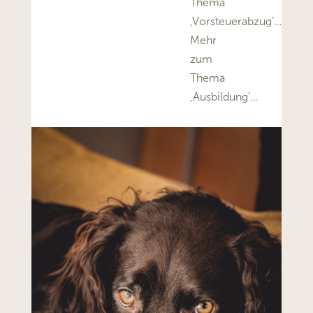
Thema
‚Vorsteuerabzug’…
Mehr
zum
Thema
‚Ausbildung’…