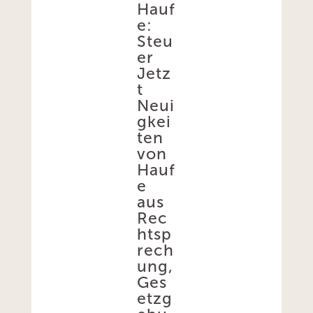
Hauf
e:
Steu
er
Jetz
t
Neui
gkei
ten
von
Hauf
e
aus
Rec
htsp
rech
ung,
Ges
etzg