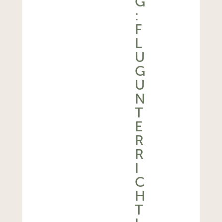
G
:
F
L
U
G
U
N
T
E
R
R
I
C
H
T