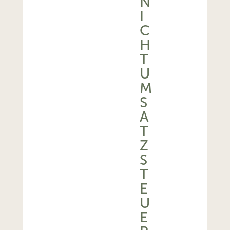
N
I
C
H
T
U
M
S
A
T
Z
S
T
E
U
E