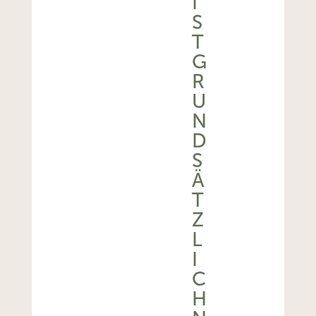
I
S
T
G
R
U
N
D
S
Ä
T
Z
L
I
C
H