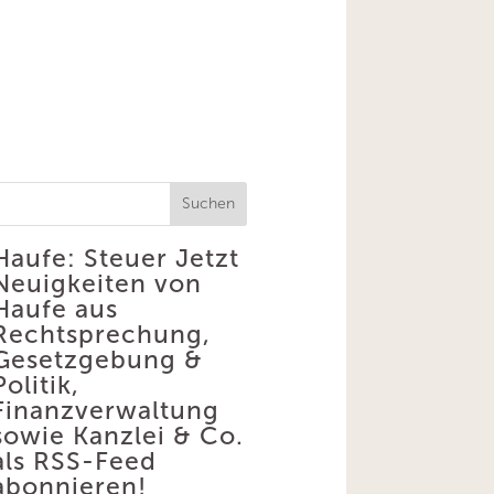
Suchen
Haufe: Steuer
Jetzt
Neuigkeiten von
Haufe aus
Rechtsprechung,
Gesetzgebung &
Politik,
Finanzverwaltung
sowie Kanzlei & Co.
als RSS-Feed
abonnieren!