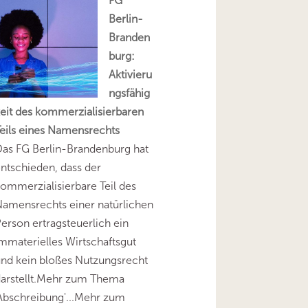
FG
Berlin-
Branden
burg:
Aktivieru
ngsfähig
eit des kommerzialisierbaren
eils eines Namensrechts
as FG Berlin-Brandenburg hat
ntschieden, dass der
ommerzialisierbare Teil des
amensrechts einer natürlichen
erson ertragsteuerlich ein
mmaterielles Wirtschaftsgut
nd kein bloßes Nutzungsrecht
darstellt.Mehr zum Thema
Abschreibung'...Mehr zum