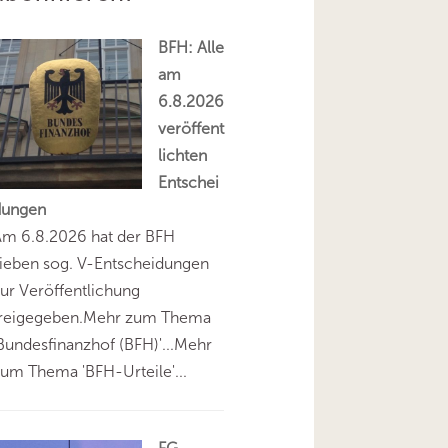
BFH: Alle
am
6.8.2026
veröffent
lichten
Entschei
dungen
Am 6.8.2026 hat der BFH
ieben sog. V-Entscheidungen
ur Veröffentlichung
freigegeben.Mehr zum Thema
Bundesfinanzhof (BFH)'...Mehr
um Thema 'BFH-Urteile'...