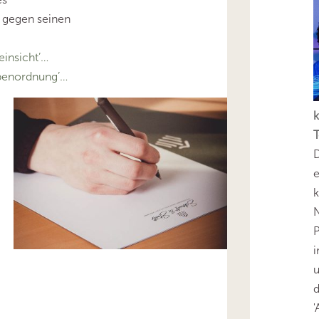
 gegen seinen
insicht’…
benordnung’…
k
T
D
e
k
N
P
i
u
'