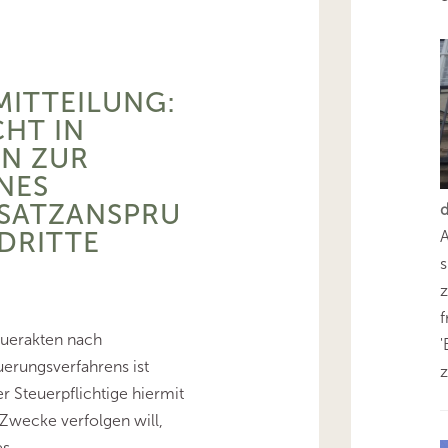
MITTEILUNG:
CHT IN
N ZUR
NES
SATZANSPRU
DRITTE
s
z
euerakten nach
'
erungsverfahrens ist
z
 Steuerpflichtige hiermit
Zwecke verfolgen will,
es