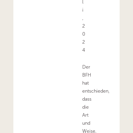
l
i
,
2
0
2
4
Der
BFH
hat
entschieden,
dass
die
Art
und
Weise,