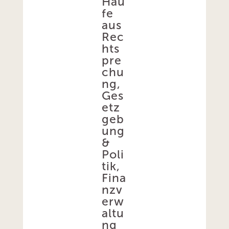
Hau
fe
aus
Rec
hts
pre
chu
ng,
Ges
etz
geb
ung
&
Poli
tik,
Fina
nzv
erw
altu
ng