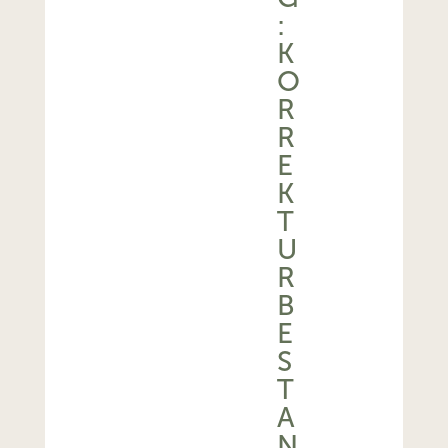
:
K
O
R
R
E
K
T
U
R
B
E
S
T
A
N