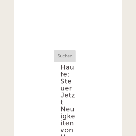
Suchen
Hau
fe:
Ste
uer
Jetz
t
Neu
igke
iten
von