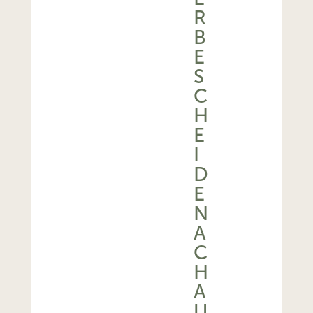
R
B
E
S
C
H
E
I
D
E
N
A
C
H
A
U