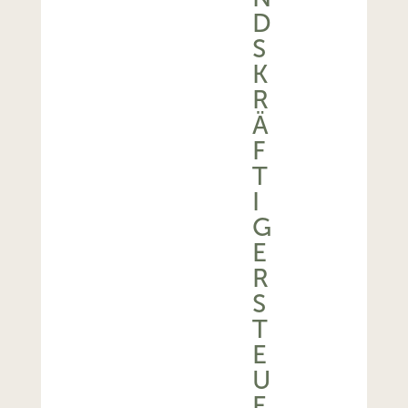
D
S
K
R
Ä
F
T
I
G
E
R
S
T
E
U
E