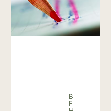
B
F
H