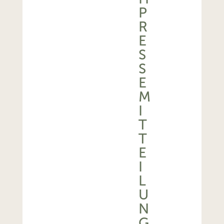
P
R
E
S
S
E
M
I
T
T
E
I
L
U
N
G