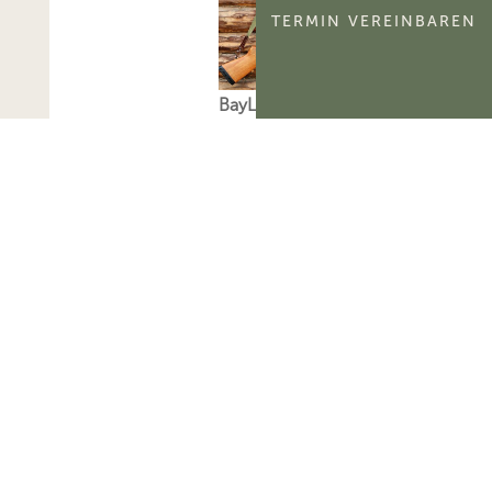
TERMIN VEREINBAREN
BayLfSt: Selbstnutzung
und Verpachtung von
Jagdbezirken
Das Bayerische
Landesamt für Steuern
hat zur
umsatzsteuerlichen
Behandlung der
Selbstnutzung und
Verpachtung von
Jagdbezirken Stellung
bezogen.Mehr zum
Thema
'Umsatzsteuer'...