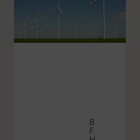
B
F
H