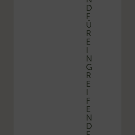
F
Ü
R
E
I
N
G
R
E
I
F
E
N
D
E
R