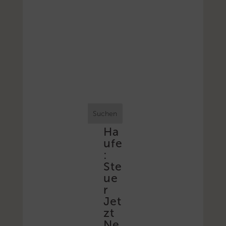
Suchen
Ha
ufe
:
Ste
ue
r
Jet
zt
Ne