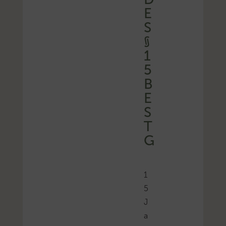
S
§
1
5
B
E
S
T
G
1
5
J
a