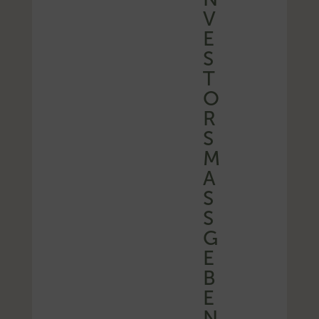
V
E
S
T
O
R
S
M
A
SS
G
E
B
E
N
D