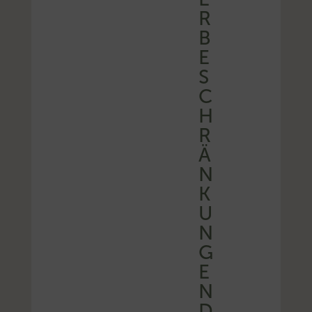
B
E
S
C
H
R
Ä
N
K
U
N
G
E
N
D
E