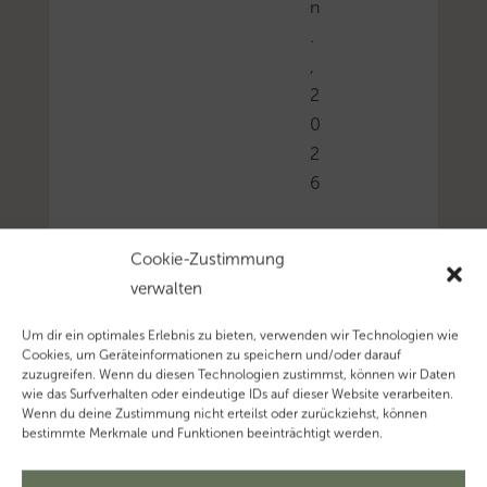
n
.
,
2
0
2
6
Cookie-Zustimmung
Das
verwalten
Eingreifen
der
Um dir ein optimales Erlebnis zu bieten, verwenden wir Technologien wie
Cookies, um Geräteinformationen zu speichern und/oder darauf
Verlustverrechnungsb
zuzugreifen. Wenn du diesen Technologien zustimmst, können wir Daten
des
wie das Surfverhalten oder eindeutige IDs auf dieser Website verarbeiten.
Wenn du deine Zustimmung nicht erteilst oder zurückziehst, können
§
bestimmte Merkmale und Funktionen beeinträchtigt werden.
15b
EStG