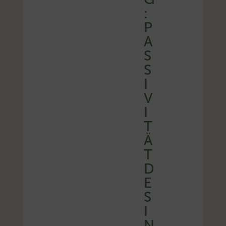
:
P
A
S
S
I
V
I
T
Ä
T
D
E
S
I
N