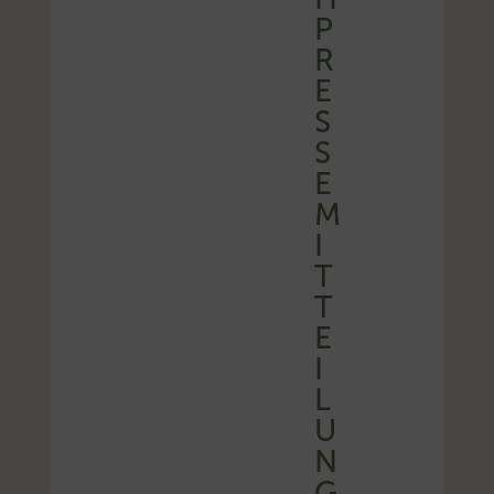
P
R
E
S
S
E
M
I
T
T
E
I
L
U
N
G