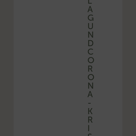
L
A
G
U
N
D
C
O
R
O
N
A
-
K
R
I