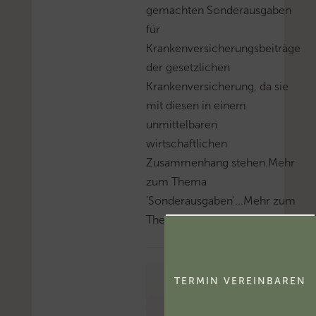
gemachten Sonderausgaben
für
Krankenversicherungsbeiträge
der gesetzlichen
Krankenversicherung, da sie
mit diesen in einem
unmittelbaren
wirtschaftlichen
Zusammenhang stehen.Mehr
zum Thema
'Sonderausgaben'...Mehr zum
Thema 'Beihilfe'...
TERMIN VEREINBAREN