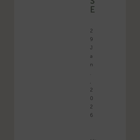
S
E
2
9
J
a
n
.
,
2
0
2
6