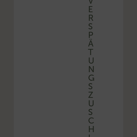
V
E
R
S
P
Ä
T
U
N
G
S
Z
U
S
C
H