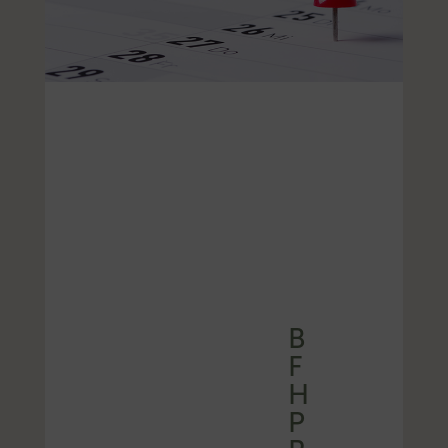
B
F
H
P