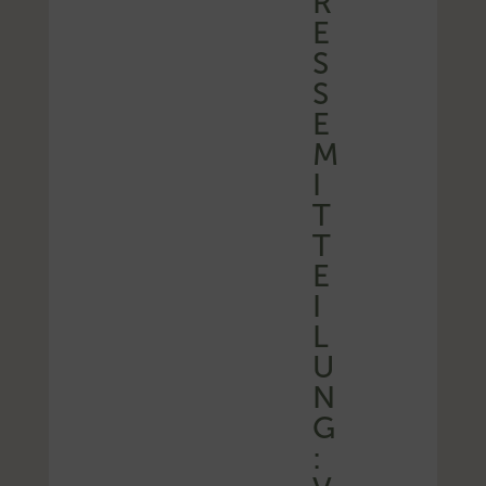
R
E
S
S
E
M
I
T
T
E
I
L
U
N
G
: