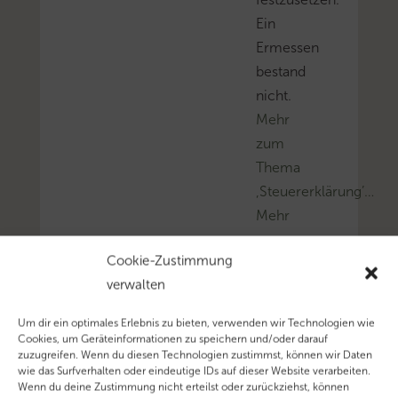
Ein
Ermessen
bestand
nicht.
Mehr
zum
Thema
‚Steuererklärung’…
Mehr
zum
Cookie-Zustimmung
Thema
verwalten
‚Fristversäumnis’…
Mehr
Um dir ein optimales Erlebnis zu bieten, verwenden wir Technologien wie
zum
Cookies, um Geräteinformationen zu speichern und/oder darauf
zuzugreifen. Wenn du diesen Technologien zustimmst, können wir Daten
Thema
wie das Surfverhalten oder eindeutige IDs auf dieser Website verarbeiten.
‚Coronavirus’…
Wenn du deine Zustimmung nicht erteilst oder zurückziehst, können