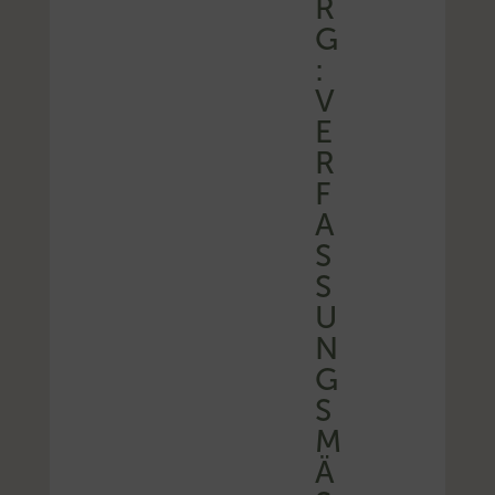
R
G
:
V
E
R
F
A
S
S
U
N
G
S
M
Ä