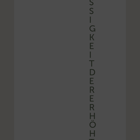
SS
I
G
K
E
I
T
D
E
R
E
R
H
Ö
H
T