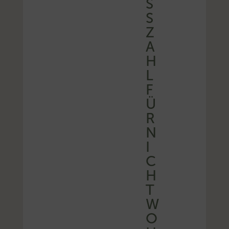
S
Z
A
H
L
F
Ü
R
N
I
C
H
T
W
O
H