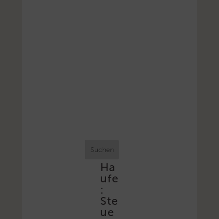
Suchen
Ha
ufe
:
Ste
ue