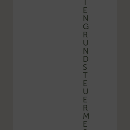
E
N
G
R
U
N
D
S
T
E
U
E
R
M
E
S