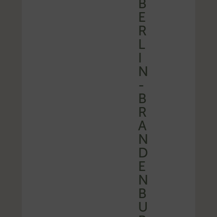
B
E
R
L
I
N
-
B
R
A
N
D
E
N
B
U