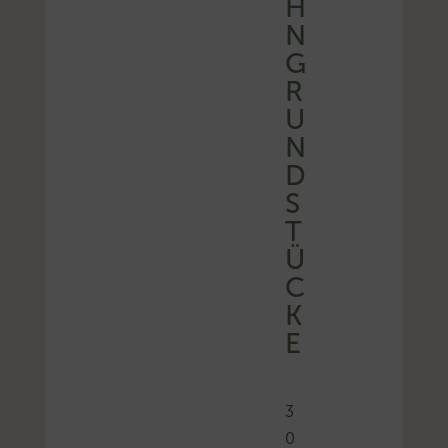
N
G
R
U
N
D
S
T
Ü
C
K
E
3
0