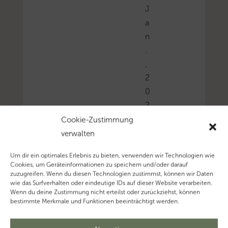
J
a
n
.
,
2
0
2
6
Cookie-Zustimmung
verwalten
Um dir ein optimales Erlebnis zu bieten, verwenden wir Technologien wie
Das
Cookies, um Geräteinformationen zu speichern und/oder darauf
zuzugreifen. Wenn du diesen Technologien zustimmst, können wir Daten
FG
wie das Surfverhalten oder eindeutige IDs auf dieser Website verarbeiten.
Berlin-
Wenn du deine Zustimmung nicht erteilst oder zurückziehst, können
bestimmte Merkmale und Funktionen beeinträchtigt werden.
Brandenburg
hält