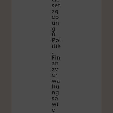
set
zg
eb
un
g
&
Pol
itik
,
Fin
an
zv
er
wa
ltu
ng
so
wi
e