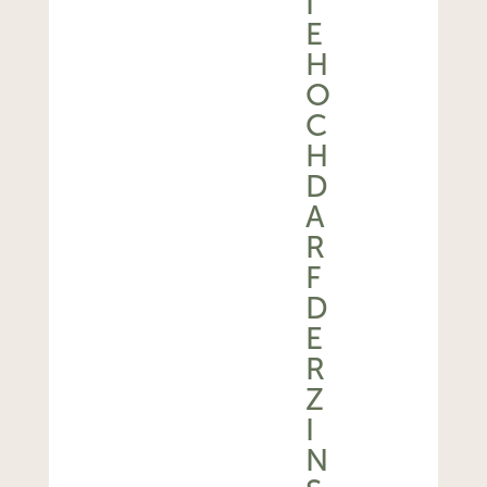
I
E
H
O
C
H
D
A
R
F
D
E
R
Z
I
N