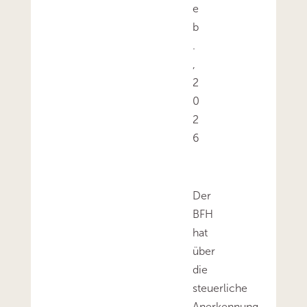
e
b
.
,
2
0
2
6
Der
BFH
hat
über
die
steuerliche
Anerkennung