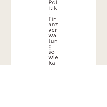
Pol
itik
,
Fin
anz
ver
wal
tun
g
so
wie
Ka
nzl
ei
&
Co.
als
RS
S-
Fee