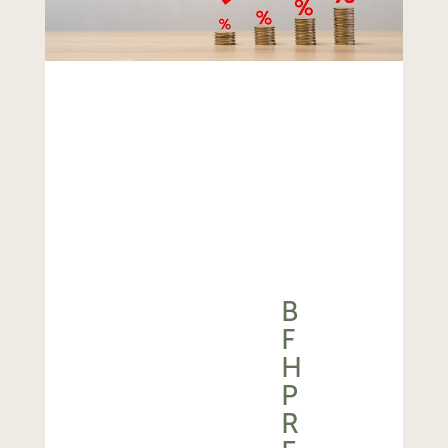
B
F
H
P
R