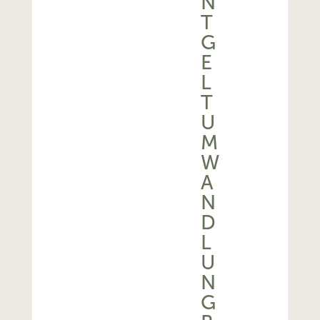
N
T
G
E
L
T
U
M
W
A
N
D
L
U
N
G