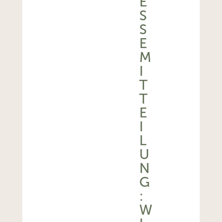
E
S
S
E
M
I
T
T
E
I
L
U
N
G
:
W