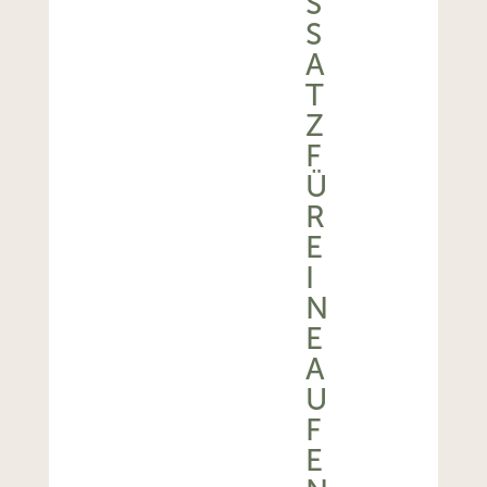
S
S
A
T
Z
F
Ü
R
E
I
N
E
A
U
F
E