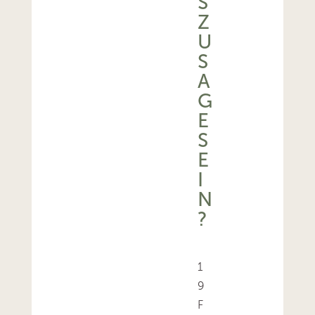
S
Z
U
S
A
G
E
S
E
I
N
?
1
9
F