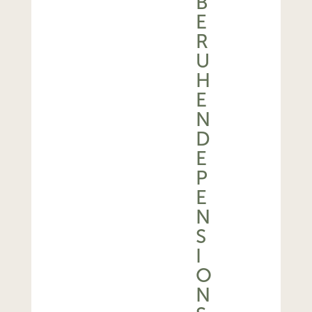
B
E
R
U
H
E
N
D
E
P
E
N
S
I
O
N