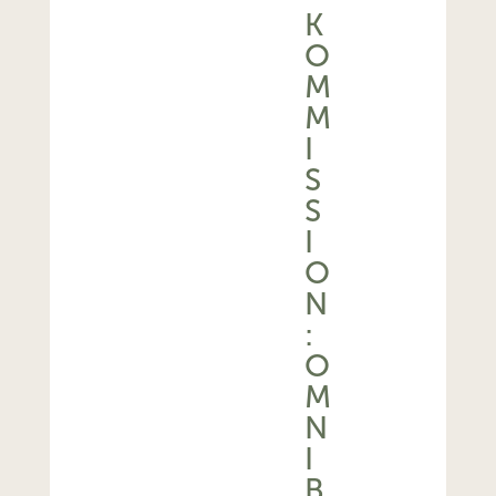
K
O
M
M
I
S
S
I
O
N
:
O
M
N
I
B