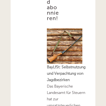
d
abo
nnie
ren!
BayLfSt: Selbstnutzung
und Verpachtung von
Jagdbezirken
Das Bayerische
Landesamt für Steuern
hat zur
umsatzsteuerlichen