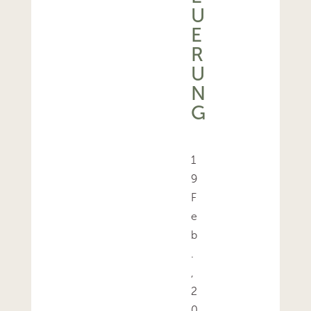
U
E
R
U
N
G
1
9
F
e
b
.
,
2
0