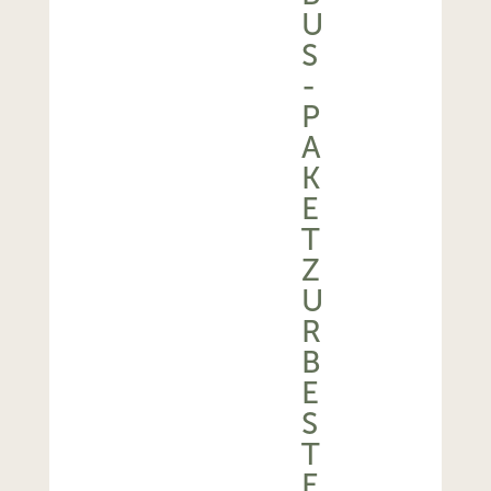
U
S
-
P
A
K
E
T
Z
U
R
B
E
S
T
E