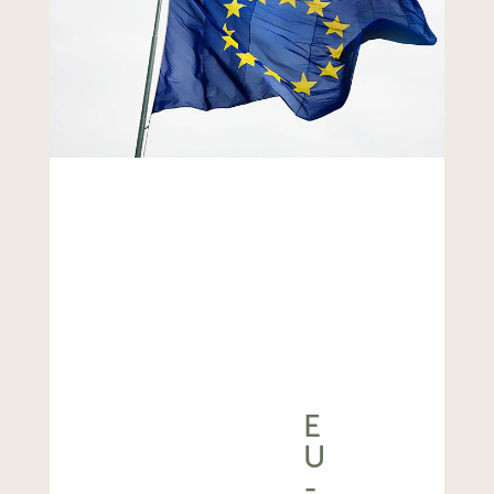
E
U
-