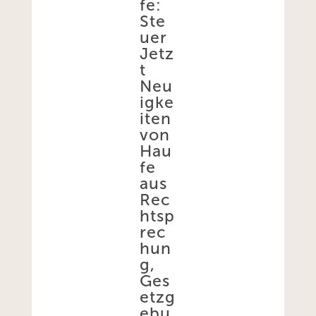
fe:
Ste
uer
Jetz
t
Neu
igke
iten
von
Hau
fe
aus
Rec
htsp
rec
hun
g,
Ges
etzg
ebu