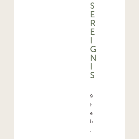
S
E
R
E
I
G
N
I
S
9
F
e
b
.
,