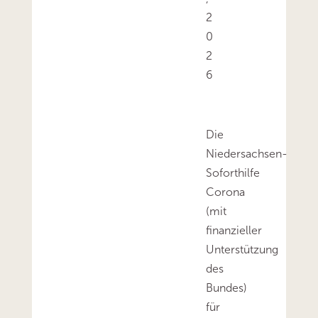
2
0
2
6
Die
Niedersachsen-
Soforthilfe
Corona
(mit
finanzieller
Unterstützung
des
Bundes)
für