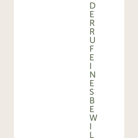
D
E
R
R
U
F
E
I
N
E
S
B
E
W
I
L