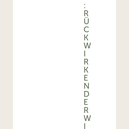
:
R
Ü
C
K
W
I
R
K
E
N
D
E
R
W
I