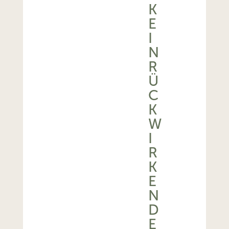
K
E
I
N
R
Ü
C
K
W
I
R
K
E
N
D
E