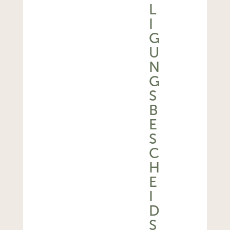
L
I
G
U
N
G
S
B
E
S
C
H
E
I
D
S