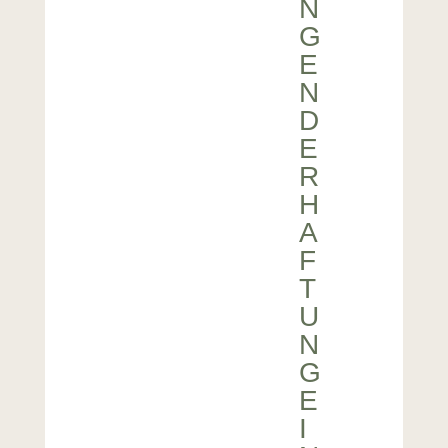
N
G
E
N
D
E
R
H
A
F
T
U
N
G
E
I