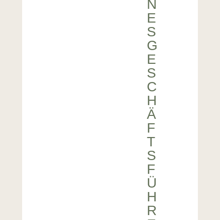
N
E
S
G
E
S
C
H
Ä
F
T
S
F
Ü
H
R