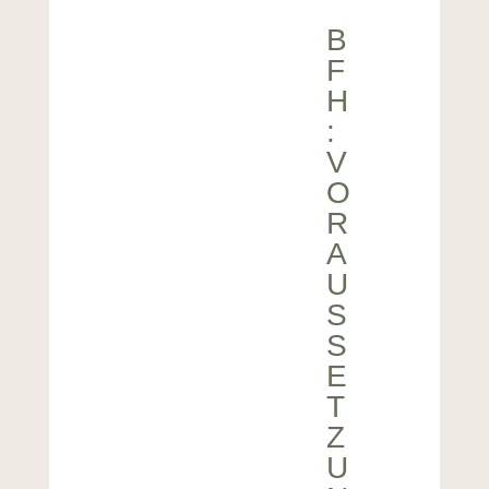
B
F
H
:
V
O
R
A
U
S
S
E
T
Z
U