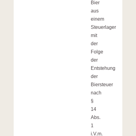
Bier
aus
einem
Steuerlager
mit
der
Folge
der
Entstehung
der
Biersteuer
nach
§
14
Abs.
1
i.V.m.