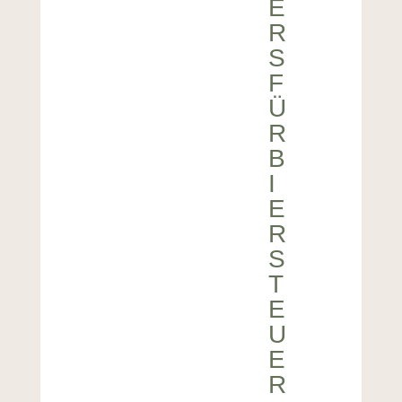
E
R
S
F
Ü
R
B
I
E
R
S
T
E
U
E
R