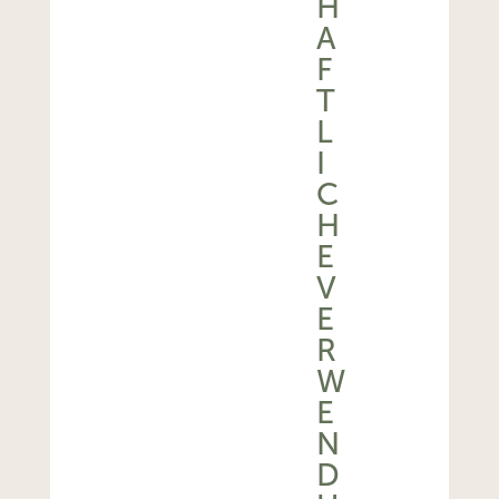
H
A
F
T
L
I
C
H
E
V
E
R
W
E
N
D