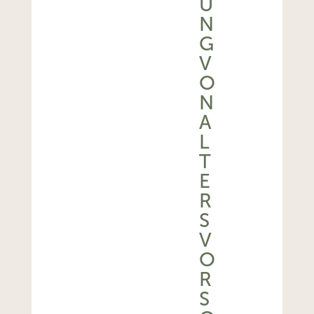
U
N
G
V
O
N
A
L
T
E
R
S
V
O
R
S