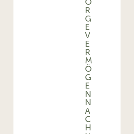
O
R
G
E
V
E
R
M
Ö
G
E
N
N
A
C
H