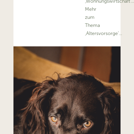
‚Wohnungswirtschaft’
Mehr
zum
Thema
‚Altersvorsorge’…