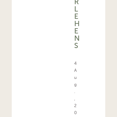
R
L
E
H
E
N
S
4
A
u
g
.
,
2
0