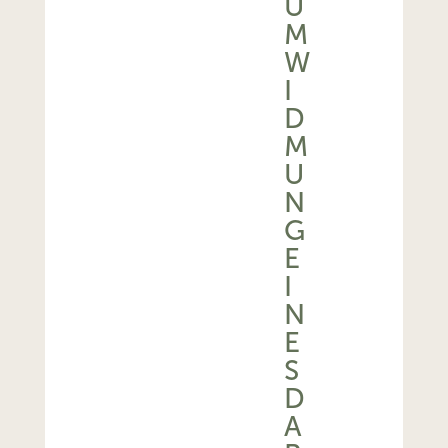
U
M
W
I
D
M
U
N
G
E
I
N
E
S
D
A