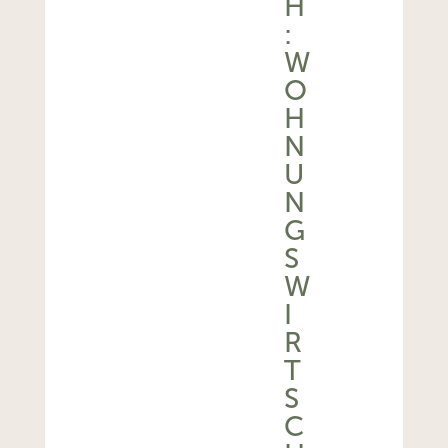
H
:
W
O
H
N
U
N
G
S
W
I
R
T
S
C