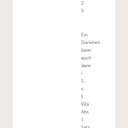
2
5
Ein
Darlehen
kann
auch
dann
i.
S.
v.
§
92a
Abs.
1
Satz