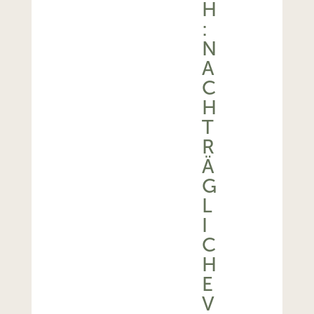
H
:
N
A
C
H
T
R
Ä
G
L
I
C
H
E
V