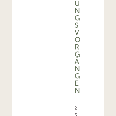
U
N
G
S
V
O
R
G
Ä
N
G
E
N
2
3