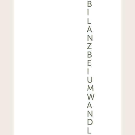
B
I
L
A
N
Z
B
E
I
U
M
W
A
N
D
L