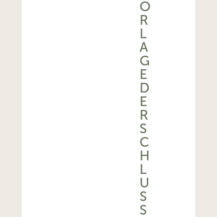
O
R
L
A
G
E
D
E
R
S
C
H
L
U
S
S