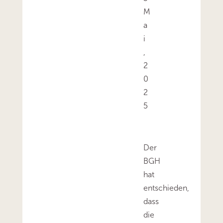
M
a
i
,
2
0
2
5
Der
BGH
hat
entschieden,
dass
die