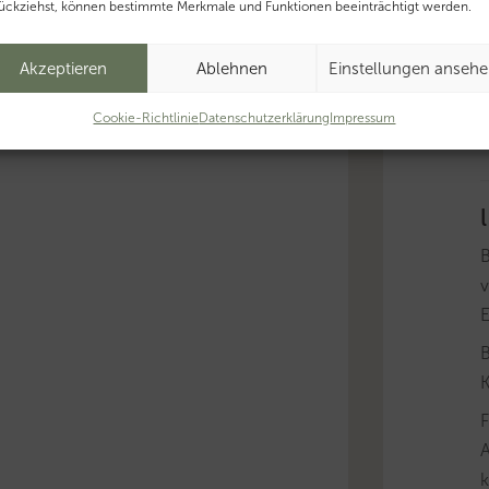
ückziehst, können bestimmte Merkmale und Funktionen beeinträchtigt werden.
B
g
Akzeptieren
Ablehnen
Einstellungen anseh
f
T
Cookie-Richtlinie
Datenschutzerklärung
Impressum
T
v
B
K
A
k