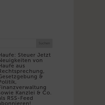
Suchen
Haufe: Steuer
Jetzt
Neuigkeiten von
Haufe aus
Rechtsprechung,
Gesetzgebung &
Politik,
Finanzverwaltung
sowie Kanzlei & Co.
als RSS-Feed
abonnieren!