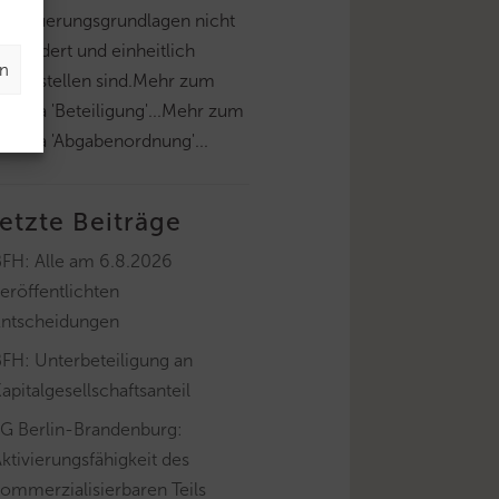
esteuerungsgrundlagen nicht
esondert und einheitlich
en
estzustellen sind.Mehr zum
hema 'Beteiligung'...Mehr zum
hema 'Abgabenordnung'...
letzte Beiträge
BFH: Alle am 6.8.2026
eröffentlichten
Entscheidungen
FH: Unterbeteiligung an
apitalgesellschaftsanteil
FG Berlin-Brandenburg:
ktivierungsfähigkeit des
ommerzialisierbaren Teils