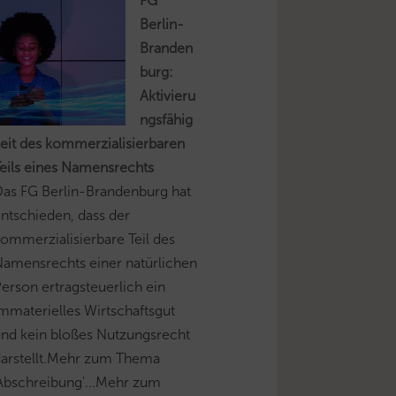
FG
Berlin-
Branden
burg:
Aktivieru
ngsfähig
eit des kommerzialisierbaren
eils eines Namensrechts
as FG Berlin-Brandenburg hat
ntschieden, dass der
ommerzialisierbare Teil des
amensrechts einer natürlichen
erson ertragsteuerlich ein
mmaterielles Wirtschaftsgut
nd kein bloßes Nutzungsrecht
darstellt.Mehr zum Thema
Abschreibung'...Mehr zum