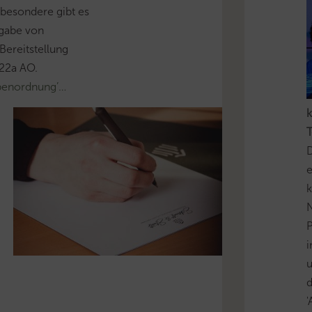
sbesondere gibt es
gabe von
Bereitstellung
22a AO.
benordnung’…
k
T
D
e
k
N
P
i
u
'