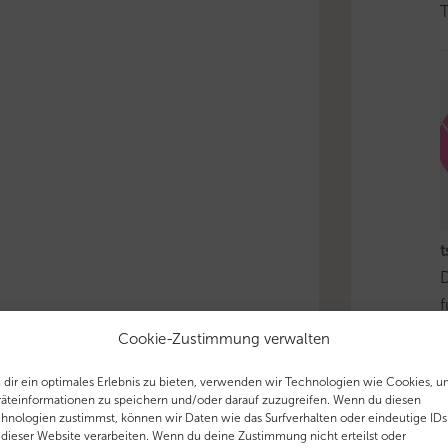
T
t
D
f
e
Cookie-Zustimmung verwalten
–
dir ein optimales Erlebnis zu bieten, verwenden wir Technologien wie Cookies, 
u
äteinformationen zu speichern und/oder darauf zuzugreifen. Wenn du diesen
a
hnologien zustimmst, können wir Daten wie das Surfverhalten oder eindeutige IDs
 dieser Website verarbeiten. Wenn du deine Zustimmung nicht erteilst oder
h