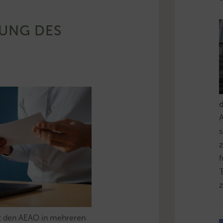
UNG DES
s
z
'
z
at den AEAO in mehreren