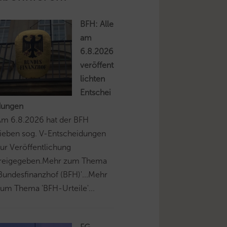
BFH: Alle
am
6.8.2026
veröffent
lichten
Entschei
dungen
Am 6.8.2026 hat der BFH
ieben sog. V-Entscheidungen
ur Veröffentlichung
freigegeben.Mehr zum Thema
Bundesfinanzhof (BFH)'...Mehr
um Thema 'BFH-Urteile'...