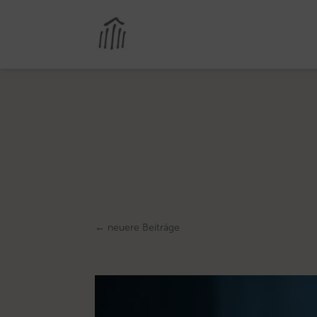
←
neuere Beiträge