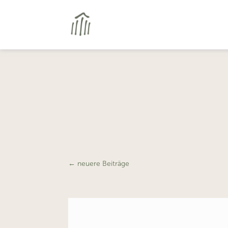
←
neuere Beiträge