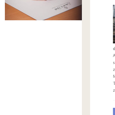
s
z
'
z