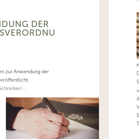
NDUNG DER
GSVERORDNU
ben zur Anwendung der
D
röffentlicht.
S
chreiben’…
d
T