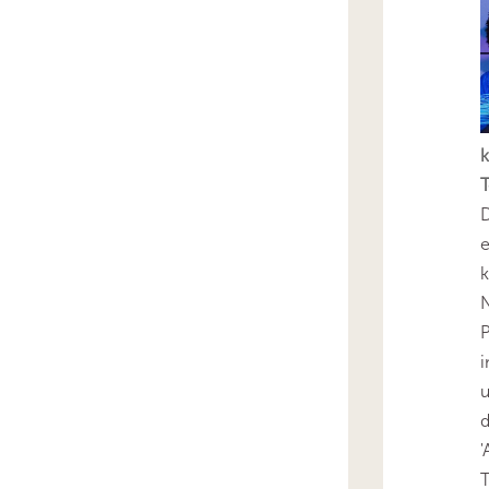
k
T
D
e
k
N
P
i
u
'
T