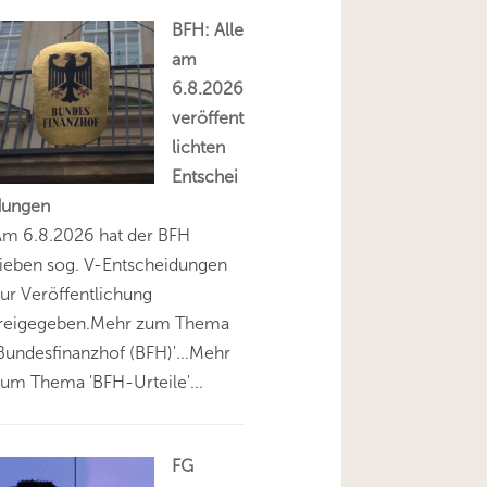
BFH: Alle
am
6.8.2026
veröffent
lichten
Entschei
dungen
Am 6.8.2026 hat der BFH
ieben sog. V-Entscheidungen
ur Veröffentlichung
freigegeben.Mehr zum Thema
Bundesfinanzhof (BFH)'...Mehr
um Thema 'BFH-Urteile'...
FG