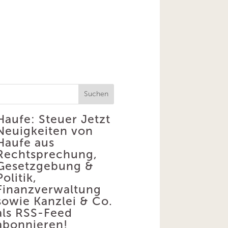
Suchen
Haufe: Steuer
Jetzt
Neuigkeiten von
Haufe aus
Rechtsprechung,
Gesetzgebung &
Politik,
Finanzverwaltung
sowie Kanzlei & Co.
als RSS-Feed
abonnieren!