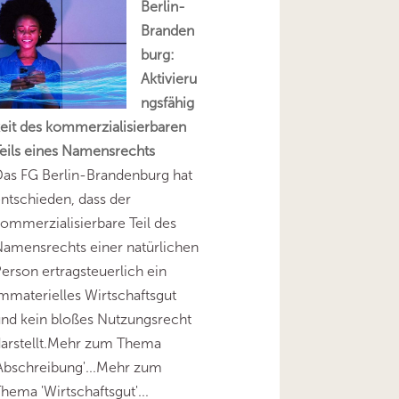
Berlin-
Branden
burg:
Aktivieru
ngsfähig
eit des kommerzialisierbaren
eils eines Namensrechts
as FG Berlin-Brandenburg hat
ntschieden, dass der
ommerzialisierbare Teil des
amensrechts einer natürlichen
erson ertragsteuerlich ein
mmaterielles Wirtschaftsgut
nd kein bloßes Nutzungsrecht
darstellt.Mehr zum Thema
Abschreibung'...Mehr zum
hema 'Wirtschaftsgut'...