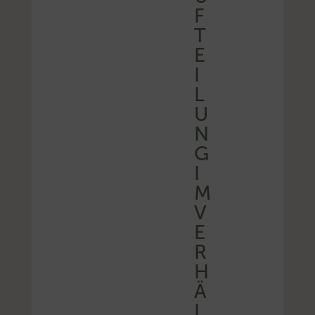
F
T
E
I
L
U
N
G
I
M
V
E
R
H
Ä
L