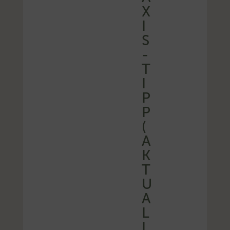
X
I
S
-
T
I
P
P
(
A
K
T
U
A
L
I