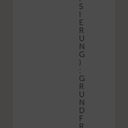
S
I
E
R
U
N
G
)
:
G
R
U
N
D
F
R