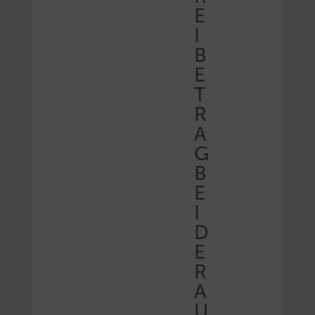
E
I
B
E
T
R
A
G
B
E
I
D
E
R
A
U