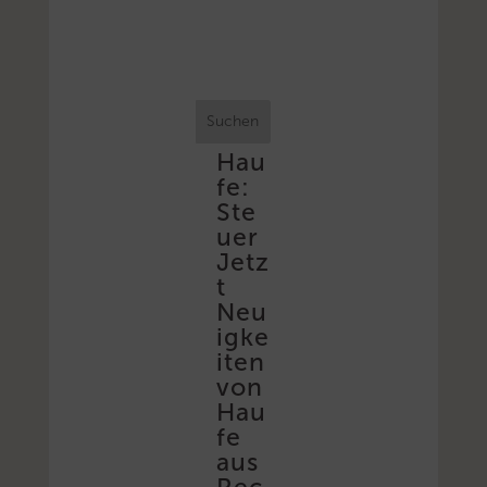
Suchen
Hau
fe:
Ste
uer
Jetz
t
Neu
igke
iten
von
Hau
fe
aus
Rec