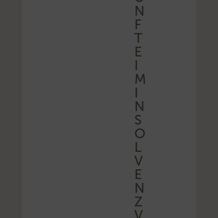
N
F
T
E
I
M
I
N
S
O
L
V
E
N
Z
V