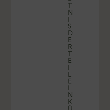
T
N
I
S
D
E
R
T
E
I
L
E
I
N
K
Ü