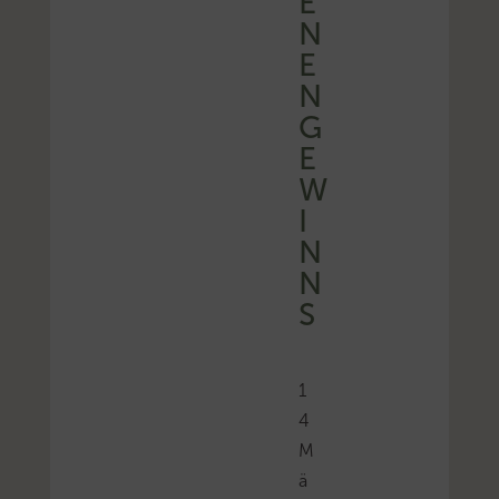
E
N
E
N
G
E
W
I
N
N
S
1
4
M
ä