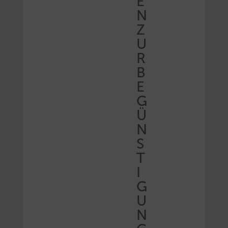
E
N
Z
U
R
B
E
G
Ü
N
S
T
I
G
U
N