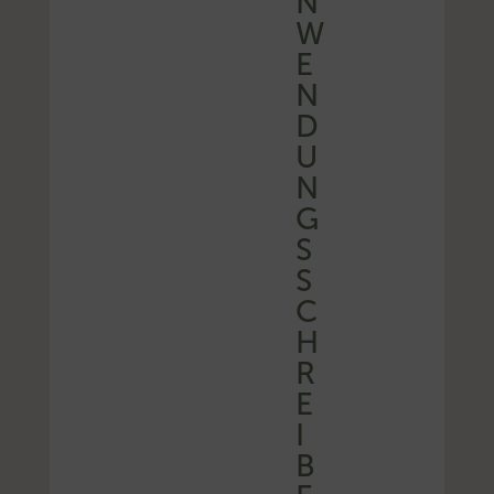
N
W
E
N
D
U
N
G
S
S
C
H
R
E
I
B