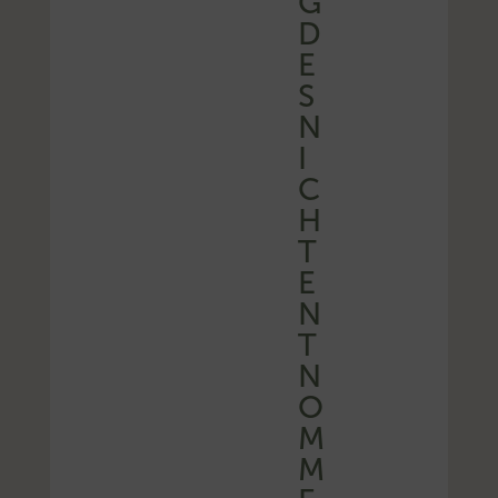
G
D
E
S
N
I
C
H
T
E
N
T
N
O
M
M