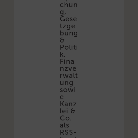
chun
g,
Gese
tzge
bung
&
Politi
k,
Fina
nzve
rwalt
ung
sowi
e
Kanz
lei &
Co.
als
RSS-