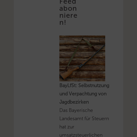
Feed
abon
niere
n!
BayLfSt: Selbstnutzung
und Verpachtung von
Jagdbezirken
Das Bayerische
Landesamt für Steuern
hat zur
umsatzsteuerlichen