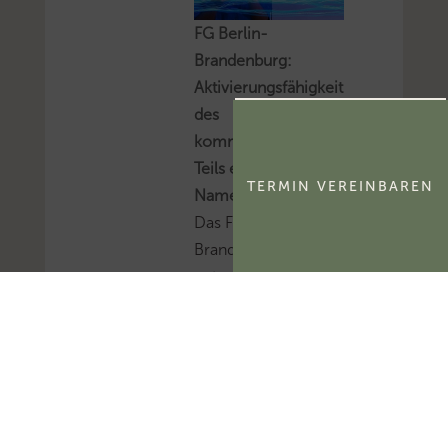
FG Berlin-
Brandenburg:
Aktivierungsfähigkeit
des
kommerzialisierbaren
Teils eines
TERMIN VEREINBAREN
Namensrechts
Das FG Berlin-
Brandenburg hat
entschieden, dass der
kommerzialisierbare
Teil des Namensrechts
einer natürlichen
Person
ertragsteuerlich ein
immaterielles