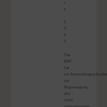
r
z
,
2
0
2
5
Das
BMF
hat
ein Anwendungsschreib
zur
Begünstigung
des
nicht
entnommenen