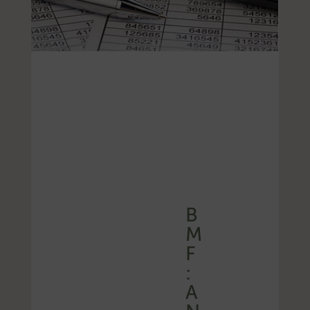
B
M
F
:
A