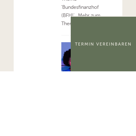
'Bundesfinanzhof
(BFH)'...Mehr zum
Thema 'BFH-Urteile'...
TERMIN VEREINBAREN
FG Berlin-
Brandenburg:
Aktivierungsfähigkeit
des
kommerzialisierbaren
Teils eines