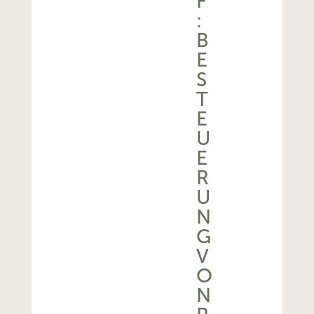
F
:
B
E
S
T
E
U
E
R
U
N
G
V
O
N