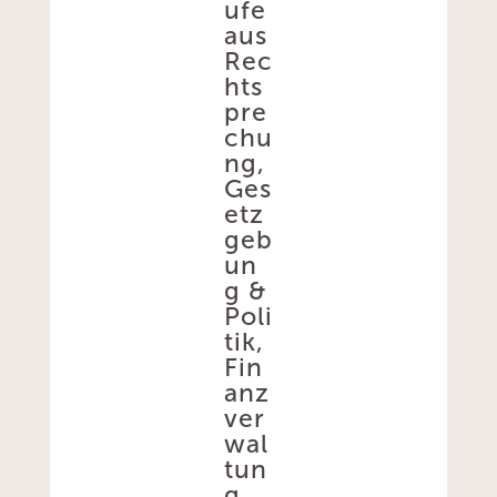
ufe
aus
Rec
hts
pre
chu
ng,
Ges
etz
geb
un
g &
Poli
tik,
Fin
anz
ver
wal
tun
g