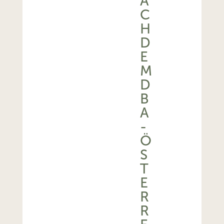
A
C
H
D
E
M
D
B
A
-
Ö
S
T
E
R
R