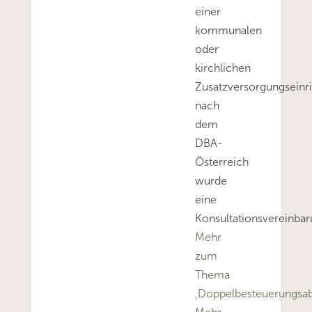
einer
kommunalen
oder
kirchlichen
Zusatzversorgungseinr
nach
dem
DBA-
Österreich
wurde
eine
Konsultationsvereinbar
Mehr
zum
Thema
‚Doppelbesteuerungs