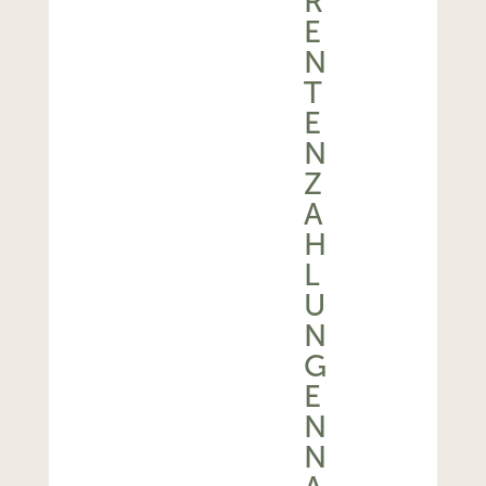
R
E
N
T
E
N
Z
A
H
L
U
N
G
E
N
N