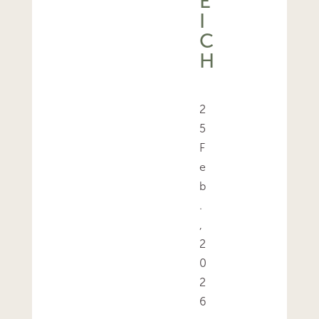
E
I
C
H
2
5
F
e
b
.
,
2
0
2
6