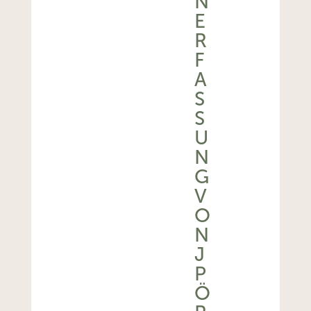
N
E
R
F
A
S
S
U
N
G
V
O
N
J
P
Ö