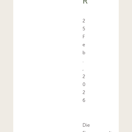
R
2
5
F
e
b
.
,
2
0
2
6
Die