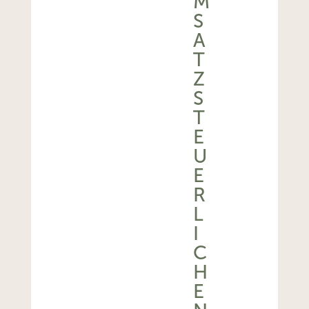
M
S
A
T
Z
S
T
E
U
E
R
L
I
C
H
E