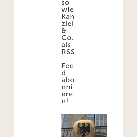
so
wie
Kan
zlei
&
Co.
als
RSS
-
Fee
d
abo
nni
ere
n!