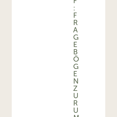
F
:
F
R
A
G
E
B
Ö
G
E
N
Z
U
R
U