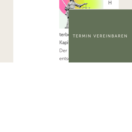
H
:
U
n
terbeteiligung an
TERMIN VEREINBAREN
Kapitalgesellschaftsanteil
Der BFH hat
entschieden, dass für
eine Unterbeteiligung an
einem
Kapitalgesellschaftsanteil
– unabhängig davon, ob
es sich um eine typische
oder atypische
Unterbeteiligung handelt
– die
Besteuerungsgrundlagen