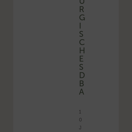
U
R
G
I
S
C
H
E
S
D
B
A
1
0
J