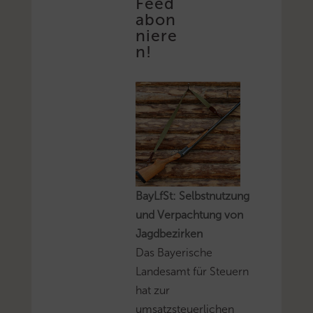
Feed
abon
niere
n!
BayLfSt: Selbstnutzung
und Verpachtung von
Jagdbezirken
Das Bayerische
Landesamt für Steuern
hat zur
umsatzsteuerlichen