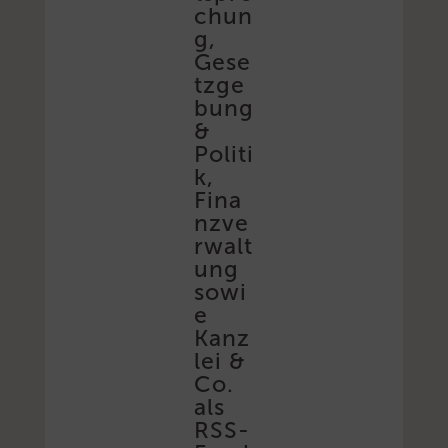
chun
g,
Gese
tzge
bung
&
Politi
k,
Fina
nzve
rwalt
ung
sowi
e
Kanz
lei &
Co.
als
RSS-