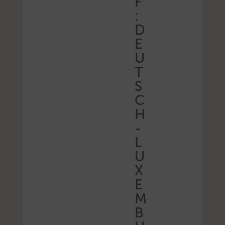
F
:
D
E
U
T
S
C
H
-
L
U
X
E
M
B