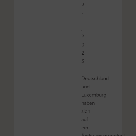
u
l
i
,
2
0
2
3
Deutschland
und
Luxemburg
haben
sich
auf
ein
Änderungsprotokoll