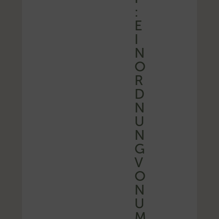
:
E
I
N
O
R
D
N
U
N
G
V
O
N
U
M