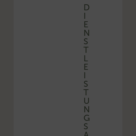
D
I
E
N
S
T
L
E
I
S
T
U
N
G
S
A