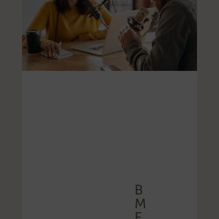
B
M
F