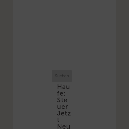
Suchen
Hau
fe:
Ste
uer
Jetz
t
Neu