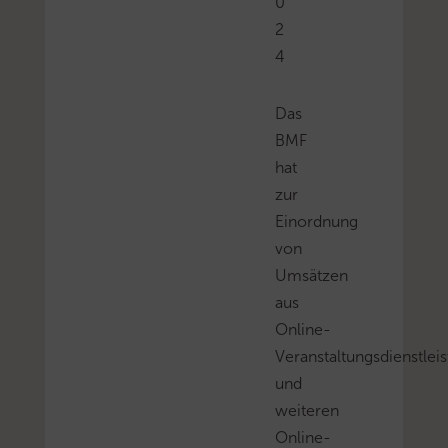
0
2
4
Das
BMF
hat
zur
Einordnung
von
Umsätzen
aus
Online-
Veranstaltungsdienstlei
und
weiteren
Online-