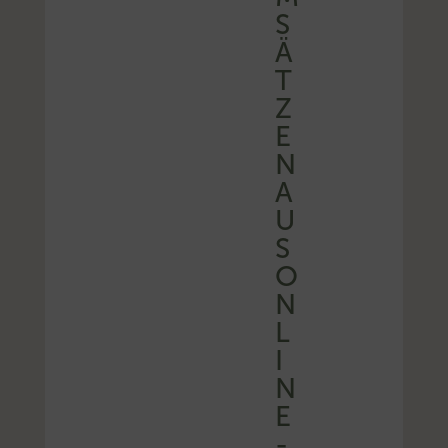
S
Ä
T
Z
E
N
A
U
S
O
N
L
I
N
E
-