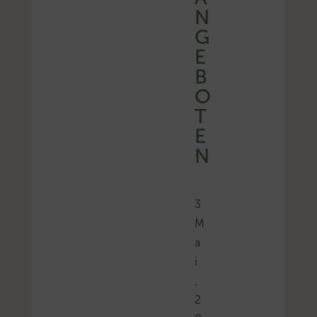
N
G
E
B
O
T
E
N
3
M
a
i
,
2