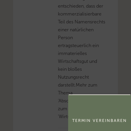
entschieden, dass der
kommerzialisierbare
Teil des Namensrechts
einer natürlichen
Person
ertragsteuerlich ein
immaterielles
Wirtschaftsgut und
kein bloßes
Nutzungsrecht
darstellt.Mehr zum
Thema
'Abschreibung'...Mehr
zum Thema
'Wirtschaftsgut'...
TERMIN VEREINBAREN