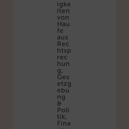
igke
iten
von
Hau
fe
aus
Rec
htsp
rec
hun
g,
Ges
etzg
ebu
ng
&
Poli
tik,
Fina