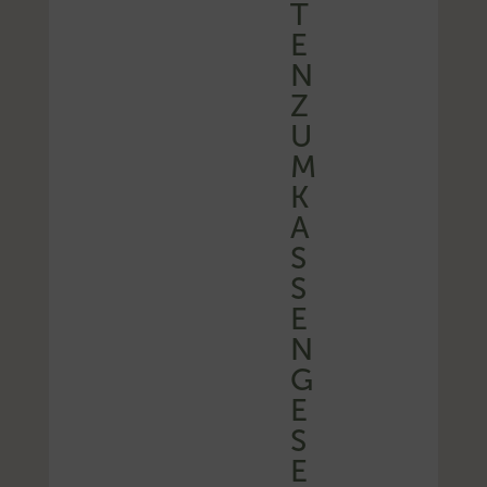
T
E
N
Z
U
M
K
A
S
S
E
N
G
E
S
E