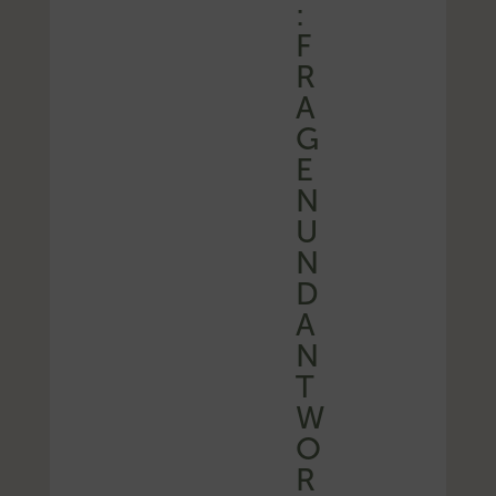
:
F
R
A
G
E
N
U
N
D
A
N
T
W
O
R