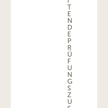
I
T
E
N
D
E
P
R
Ü
F
U
N
G
S
Z
U