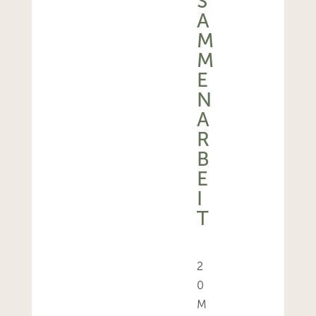
S
A
M
M
E
N
A
R
B
E
I
T
2
0
M