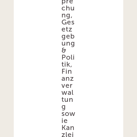
pre
chu
ng,
Ges
etz
geb
ung
&
Poli
tik,
Fin
anz
ver
wal
tun
g
sow
ie
Kan
zlei