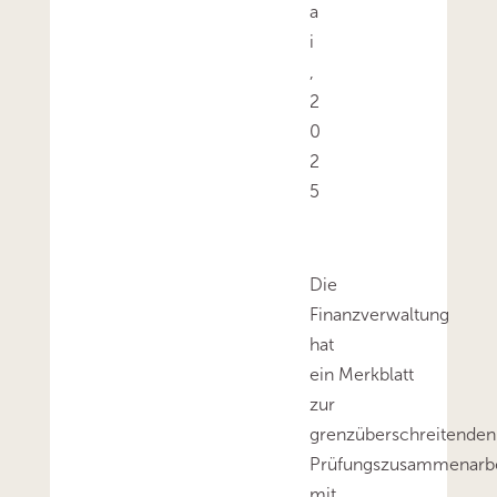
a
i
,
2
0
2
5
Die
Finanzverwaltung
hat
ein Merkblatt
zur
grenzüberschreitenden
Prüfungszusammenarbe
mit