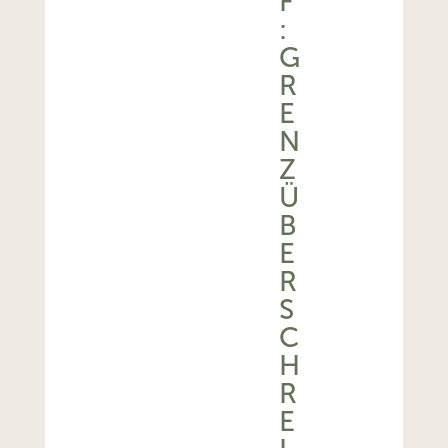
F
:
G
R
E
N
Z
Ü
B
E
R
S
C
H
R
E