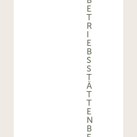
B
E
T
R
I
E
B
S
S
T
Ä
T
T
E
N
B