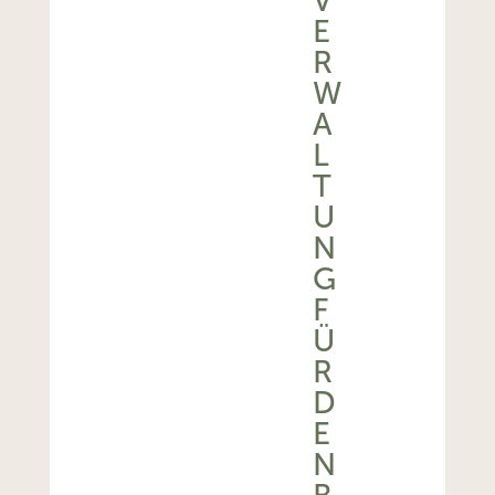
V
E
R
W
A
L
T
U
N
G
F
Ü
R
D
E
N