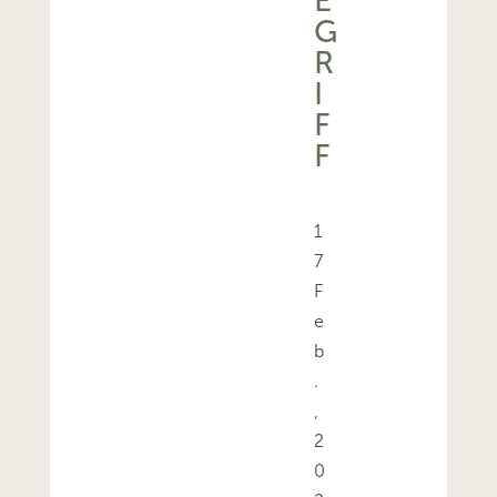
E
G
R
I
F
F
1
7
F
e
b
.
,
2
0