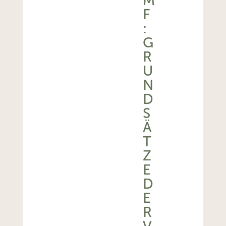
M
F
:
G
R
U
N
D
S
Ä
T
Z
E
D
E
R