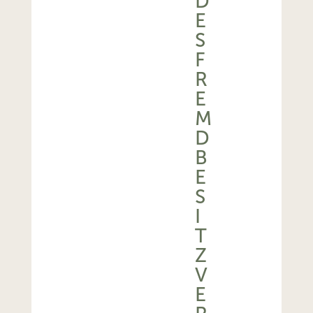
D
E
S
F
R
E
M
D
B
E
S
I
T
Z
V
E