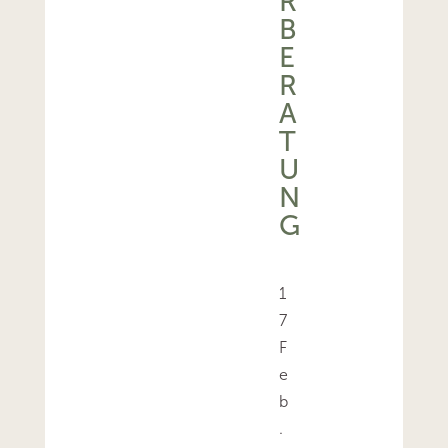
R
B
E
R
A
T
U
N
G
1
7
F
e
b
.