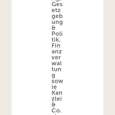
Ges
etz
geb
ung
&
Poli
tik,
Fin
anz
ver
wal
tun
g
sow
ie
Kan
zlei
&
Co.