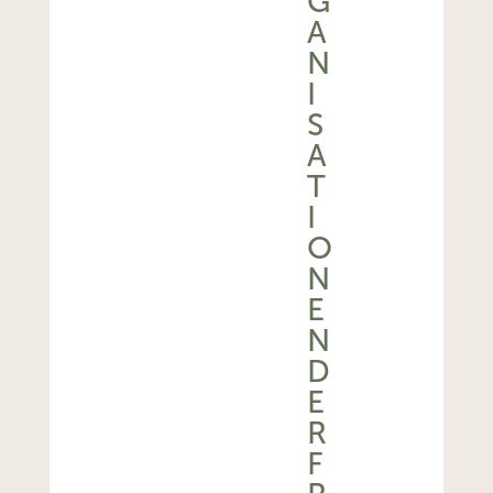
G
A
N
I
S
A
T
I
O
N
E
N
D
E
R
F