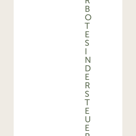
R
B
O
T
E
S
I
N
D
E
R
S
T
E
U
E