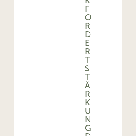
K
F
O
R
D
E
R
T
S
T
Ä
R
K
U
N
G