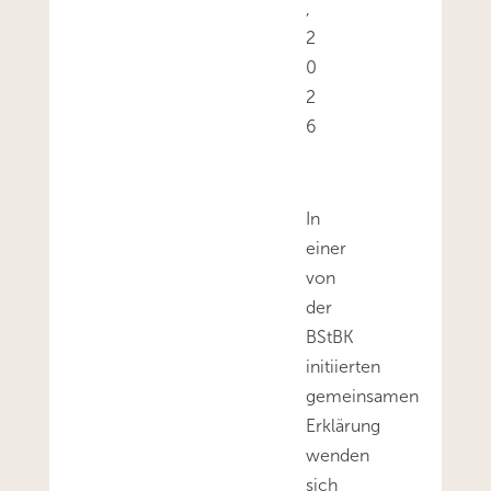
,
2
0
2
6
In
einer
von
der
BStBK
initiierten
gemeinsamen
Erklärung
wenden
sich