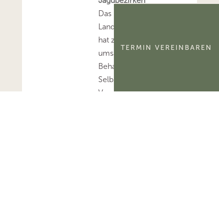
Jagdbezirken
Das Bayerische
Landesamt für Steuern
hat zur
TERMIN VEREINBAREN
umsatzsteuerlichen
Behandlung der
Selbstnutzung und
Verpachtung von
Jagdbezirken Stellung
bezogen.Mehr zum
Thema
'Umsatzsteuer'...