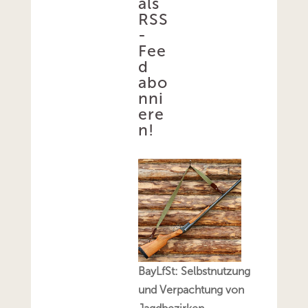
als
RSS
-
Fee
d
abo
nni
ere
n!
BayLfSt: Selbstnutzung
und Verpachtung von