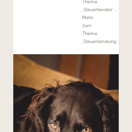
Thema
‚Steuerberater’…
Mehr
zum
Thema
‚Steuerberatung’…