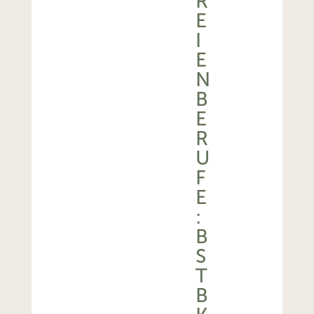
R
E
I
E
N
B
E
R
U
F
E
:
B
S
T
B