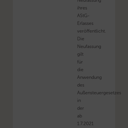
Neufassung
ihres
AStG-
Erlasses
veröffentlicht.
Die
Neufassung
gilt
für
die
Anwendung
des
Außensteuergesetzes
in
der
ab
1.7.2021