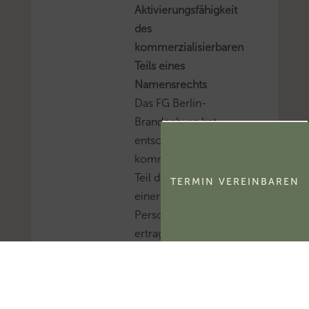
Aktivierungsfähigkeit
des
kommerzialisierbaren
Teils eines
Namensrechts
Das FG Berlin-
Brandenburg hat
entschieden, dass der
kommerzialisierbare
Teil des Namensrechts
TERMIN VEREINBAREN
einer natürlichen
Person
ertragsteuerlich ein
immaterielles
Wirtschaftsgut und
kein bloßes
Nutzungsrecht