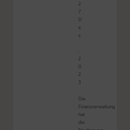
2
7
D
e
z
.
,
2
0
2
3
Die
Finanzverwaltung
hat
die