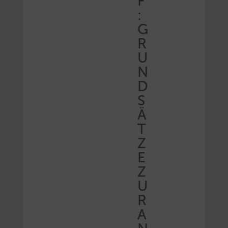
F
:
G
R
U
N
D
S
Ä
T
Z
E
Z
U
R
A