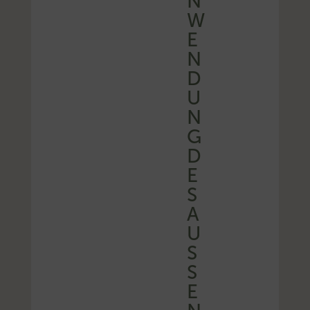
N
W
E
N
D
U
N
G
D
E
S
A
U
SS
E
N