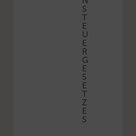
S
T
E
U
E
R
G
E
S
E
T
Z
E
S