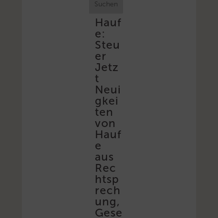
Suchen
Hauf
e:
Steu
er
Jetz
t
Neui
gkei
ten
von
Hauf
e
aus
Rec
htsp
rech
ung,
Gese