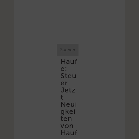
Suchen
Hauf
e:
Steu
er
Jetz
t
Neui
gkei
ten
von
Hauf