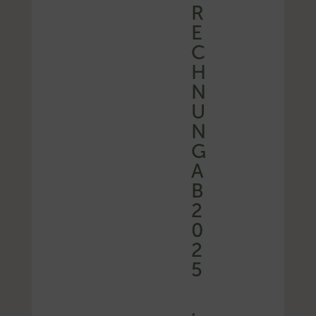
R
E
C
H
N
U
N
G
A
B
2
0
2
5