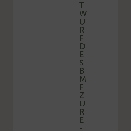
T
W
U
R
F
D
E
S
B
M
F
Z
U
R
E
-