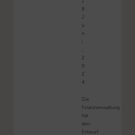
1
8
J
u
n
i
,
2
0
2
4
Die
Finanzverwaltung
hat
den
Entwurf