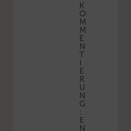
K
O
M
M
E
N
T
I
E
R
U
N
G
:
E
N