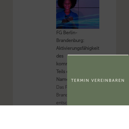
FG Berlin-
Brandenburg:
Aktivierungsfähigkeit
des
kommerzialisierbaren
Teils eines
Namensrechts
TERMIN VEREINBAREN
Das FG Berlin-
Brandenburg hat
entschieden, dass der
kommerzialisierbare
Teil des Namensrechts
einer natürlichen