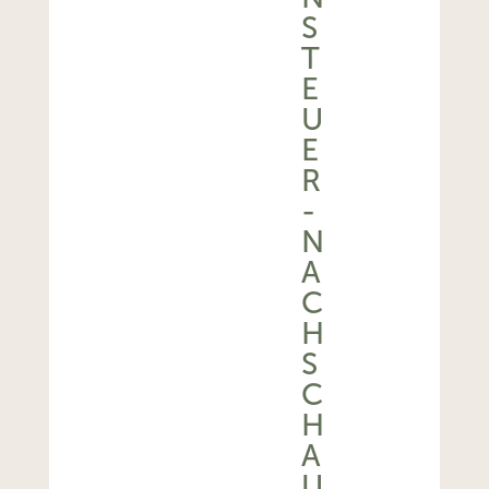
T
E
U
E
R
-
N
A
C
H
S
C
H
A
U
2