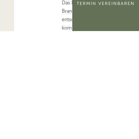
Das FG Berlin-
TERMIN VEREINBAREN
Brandenburg hat
entschieden, dass der
kommerzialisierbare
Teil des Namensrechts
einer natürlichen
Person
ertragsteuerlich ein
immaterielles
Wirtschaftsgut und
kein bloßes
Nutzungsrecht
darstellt.Mehr zum
Thema
'Abschreibung'...Mehr
zum Thema
'Wirtschaftsgut'...