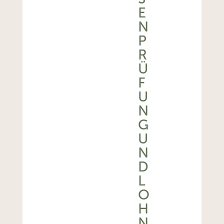
N
P
R
Ü
F
U
N
G
U
N
D
L
O
H
N
S