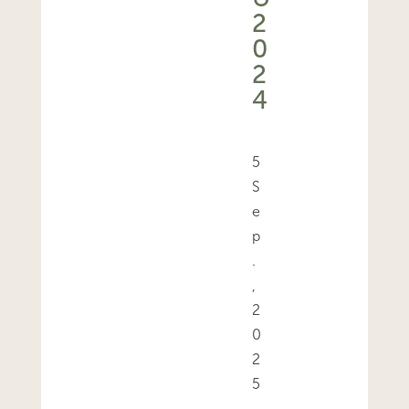
0
2
4
5
S
e
p
.
,
2
0
2
5