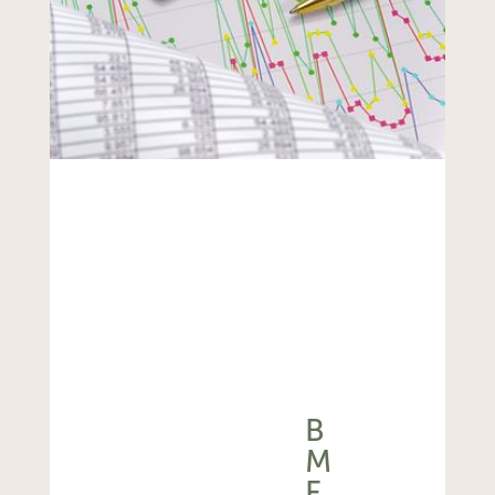
B
M
F