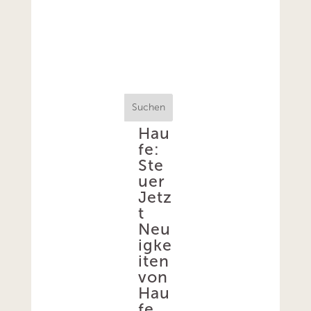
Suchen
Hau
fe:
Ste
uer
Jetz
t
Neu
igke
iten
von
Hau
fe