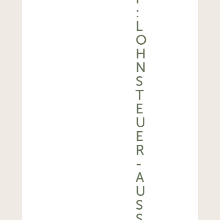
:
L
O
H
N
S
T
E
U
E
R
-
A
U
SS
E