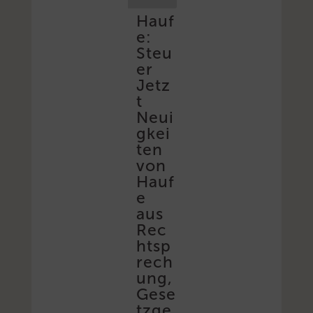
Hauf
e:
Steu
er
Jetz
t
Neui
gkei
ten
von
Hauf
e
aus
Rec
htsp
rech
ung,
Gese
tzge