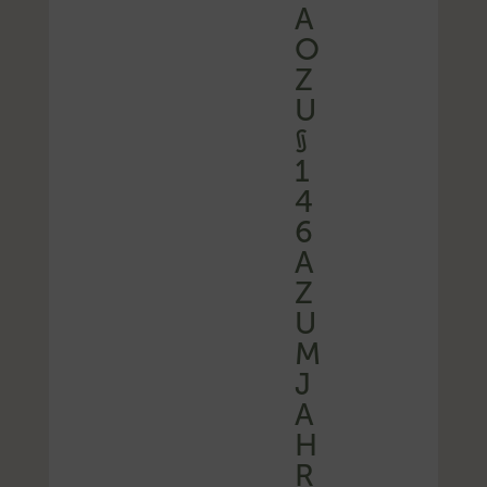
A
O
Z
U
§
1
4
6
A
Z
U
M
J
A
H
R