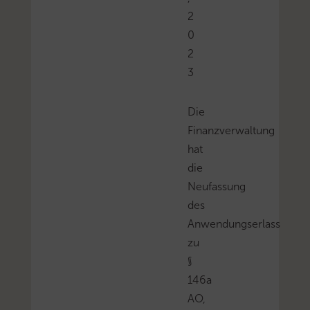
2
0
2
3
Die
Finanzverwaltung
hat
die
Neufassung
des
Anwendungserlass
zu
§
146a
AO,