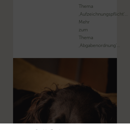
Thema
‚Aufzeichnungspflicht’…
Mehr
zum
Thema
‚Abgabenordnung’…