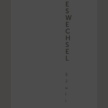
E
S
W
E
C
H
S
E
L
5
J
u
l
i
,