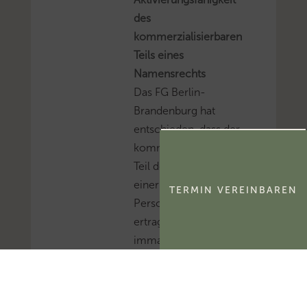
des
kommerzialisierbaren
Teils eines
Namensrechts
Das FG Berlin-
Brandenburg hat
entschieden, dass der
kommerzialisierbare
Teil des Namensrechts
einer natürlichen
TERMIN VEREINBAREN
Person
ertragsteuerlich ein
immaterielles
Wirtschaftsgut und
kein bloßes
Nutzungsrecht