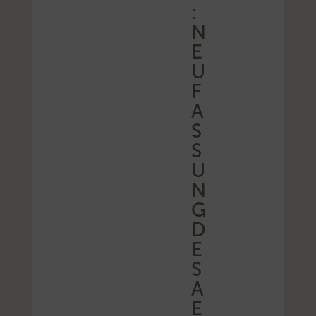
:
N
E
U
F
A
S
S
U
N
G
D
E
S
A
E