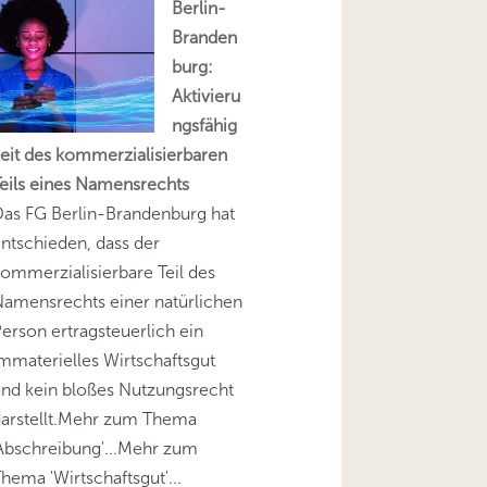
Berlin-
Branden
burg:
Aktivieru
ngsfähig
eit des kommerzialisierbaren
eils eines Namensrechts
as FG Berlin-Brandenburg hat
ntschieden, dass der
ommerzialisierbare Teil des
amensrechts einer natürlichen
erson ertragsteuerlich ein
mmaterielles Wirtschaftsgut
nd kein bloßes Nutzungsrecht
darstellt.Mehr zum Thema
Abschreibung'...Mehr zum
hema 'Wirtschaftsgut'...