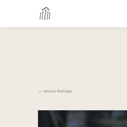
←
neuere Beiträge