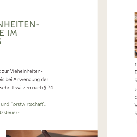
INHEITEN-
E IM
S
 zur Vieheinheiten-
D
is bei Anwendung der
S
chnittssätzen nach § 24
d
nd Forstwirtschaft’…
zsteuer-
T