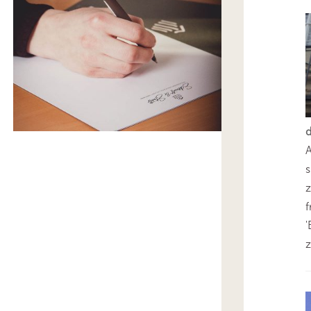
s
z
'
z