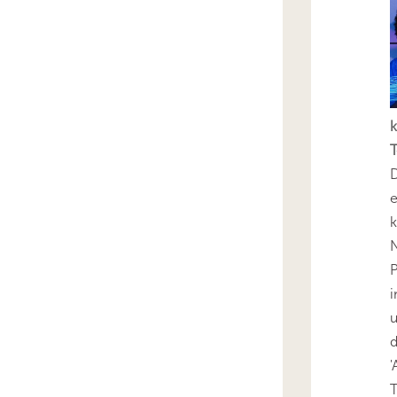
k
T
D
e
k
N
P
i
u
'
T