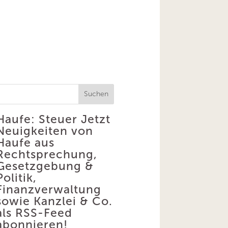
Suchen
Haufe: Steuer
Jetzt
Neuigkeiten von
Haufe aus
Rechtsprechung,
Gesetzgebung &
Politik,
Finanzverwaltung
sowie Kanzlei & Co.
als RSS-Feed
abonnieren!