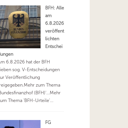
BFH: Alle
am
6.8.2026
veröffent
lichten
Entschei
dungen
Am 6.8.2026 hat der BFH
ieben sog. V-Entscheidungen
ur Veröffentlichung
freigegeben.Mehr zum Thema
Bundesfinanzhof (BFH)'...Mehr
um Thema 'BFH-Urteile'...
FG