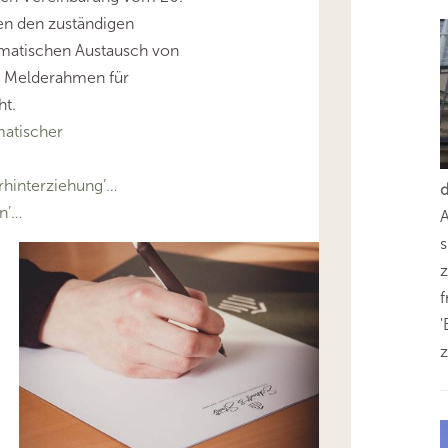
n den zuständigen
matischen Austausch von
 Melderahmen für
ht.
atischer
hinterziehung’…
n’…
s
z
'
z