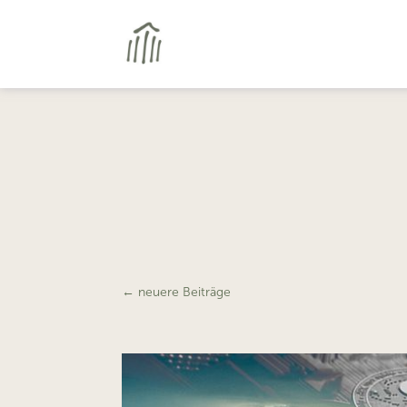
←
neuere Beiträge