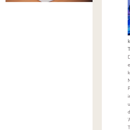
k
T
D
e
k
N
P
i
u
'
T