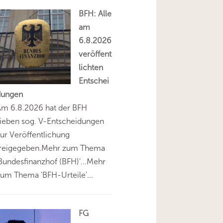
BFH: Alle
am
6.8.2026
veröffent
lichten
Entschei
dungen
Am 6.8.2026 hat der BFH
ieben sog. V-Entscheidungen
ur Veröffentlichung
freigegeben.Mehr zum Thema
Bundesfinanzhof (BFH)'...Mehr
um Thema 'BFH-Urteile'...
FG