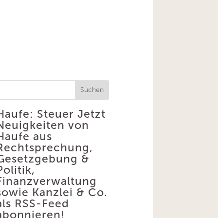
Suchen
Haufe: Steuer
Jetzt
Neuigkeiten von
Haufe aus
Rechtsprechung,
Gesetzgebung &
Politik,
Finanzverwaltung
sowie Kanzlei & Co.
als RSS-Feed
abonnieren!