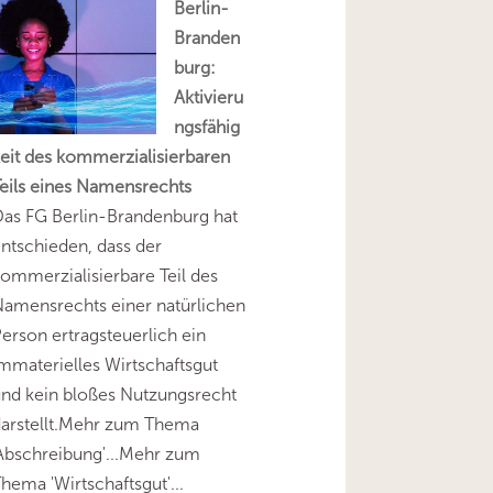
Berlin-
Branden
burg:
Aktivieru
ngsfähig
eit des kommerzialisierbaren
eils eines Namensrechts
as FG Berlin-Brandenburg hat
ntschieden, dass der
ommerzialisierbare Teil des
amensrechts einer natürlichen
erson ertragsteuerlich ein
mmaterielles Wirtschaftsgut
nd kein bloßes Nutzungsrecht
darstellt.Mehr zum Thema
Abschreibung'...Mehr zum
hema 'Wirtschaftsgut'...