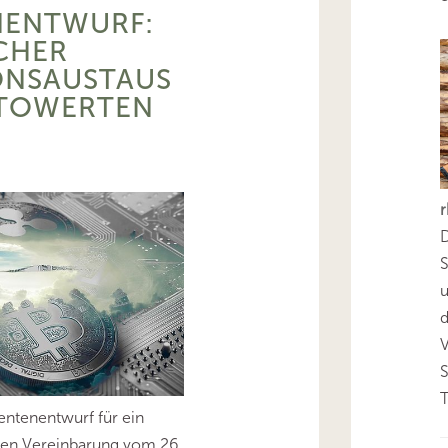
NENTWURF:
CHER
ONSAUSTAUS
PTOWERTEN
D
S
d
T
entenentwurf für ein
gen Vereinbarung vom 26.