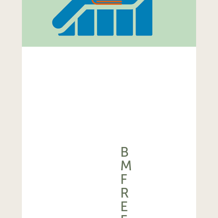
B
M
F
R
E