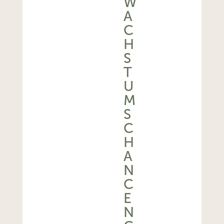
W
A
C
H
S
T
U
M
S
C
H
A
N
C
E
N