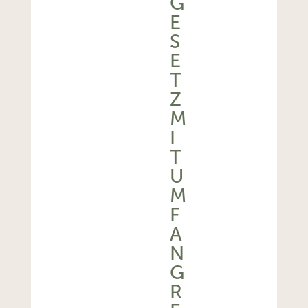
G
E
S
E
T
Z
M
I
T
U
M
F
A
N
G
R