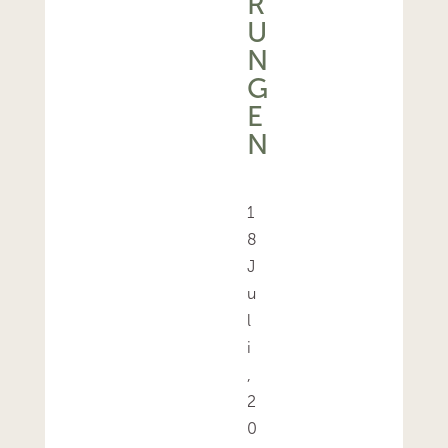
R
U
N
G
E
N
1
8
J
u
l
i
,
2
0