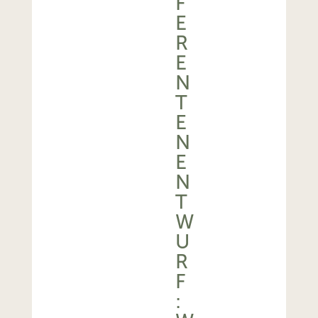
F
E
R
E
N
T
E
N
E
N
T
W
U
R
F
: