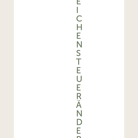
E
I
C
H
E
N
S
T
E
U
E
R
Ä
N
D
E