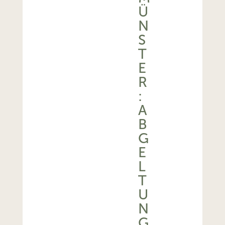
Ü
N
S
T
E
R
:
A
B
G
E
L
T
U
N
G