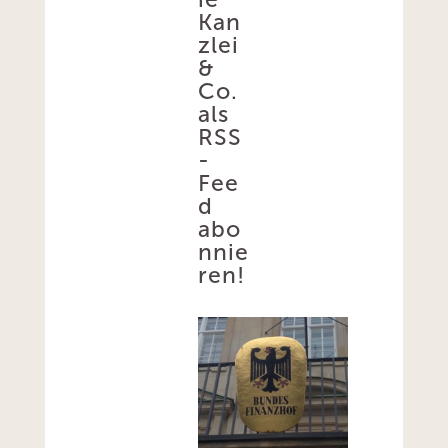
Kan
zlei
&
Co.
als
RSS
-
Fee
d
abo
nnie
ren!