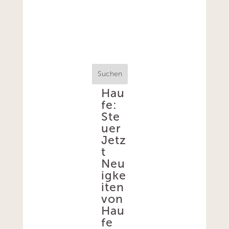
Suchen
Hau
fe:
Ste
uer
Jetz
t
Neu
igke
iten
von
Hau
fe