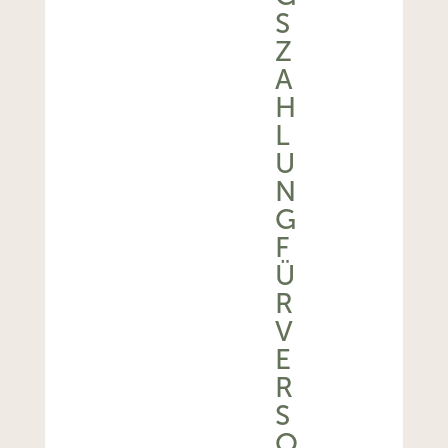
S
Z
A
H
L
U
N
G
F
Ü
R
V
E
R
S
O