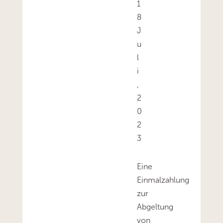
1
8
J
u
l
i
,
2
0
2
3
Eine
Einmalzahlung
zur
Abgeltung
von