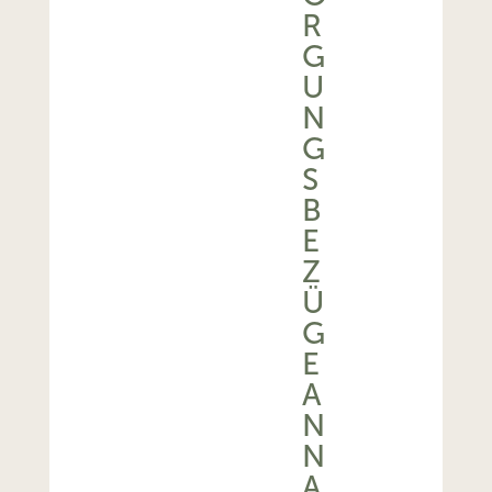
R
G
U
N
G
S
B
E
Z
Ü
G
E
A
N
N
A