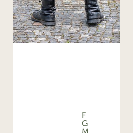
F
G
M