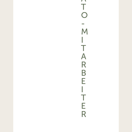
T
O
-
M
I
T
A
R
B
E
I
T
E
R