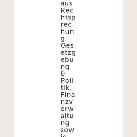
aus
Rec
htsp
rec
hun
g,
Ges
etzg
ebu
ng
&
Poli
tik,
Fina
nzv
erw
altu
ng
sow
ie