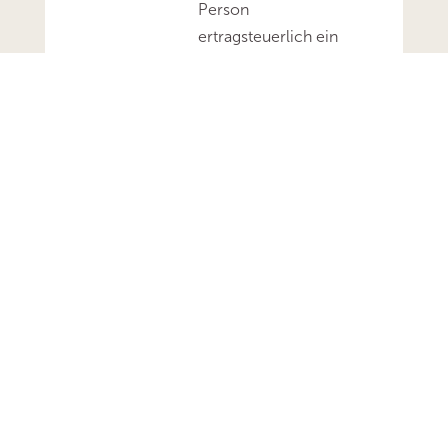
Person
ertragsteuerlich ein
immaterielles
Wirtschaftsgut und
kein bloßes
Nutzungsrecht
darstellt.Mehr zum
Thema
'Abschreibung'...Mehr
zum Thema
'Wirtschaftsgut'...
B
F
H
: