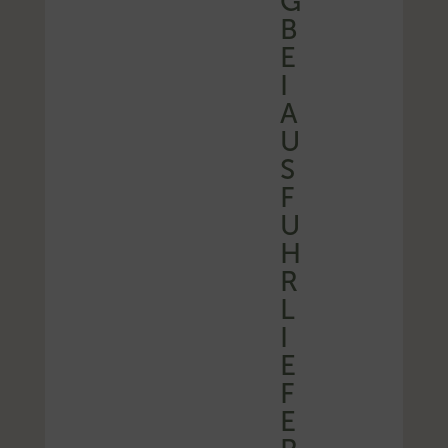
G
B
E
I
A
U
S
F
U
H
R
L
I
E
F
E