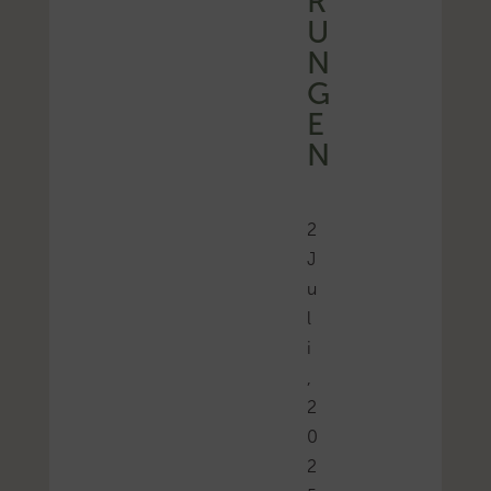
R
U
N
G
E
N
2
J
u
l
i
,
2
0
2