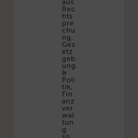
aus
Rec
hts
pre
chu
ng,
Ges
etz
geb
ung
&
Poli
tik,
Fin
anz
ver
wal
tun
g
so