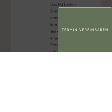
Das FG Berlin-
Brandenburg hat
entschieden, dass der
kommerzialisierbare
TERMIN VEREINBAREN
Teil des Namensrechts
einer natürlichen
Person
ertragsteuerlich ein
immaterielles
Wirtschaftsgut und
kein bloßes
Nutzungsrecht
darstellt.Mehr zum
Thema
'Abschreibung'...Mehr
zum Thema