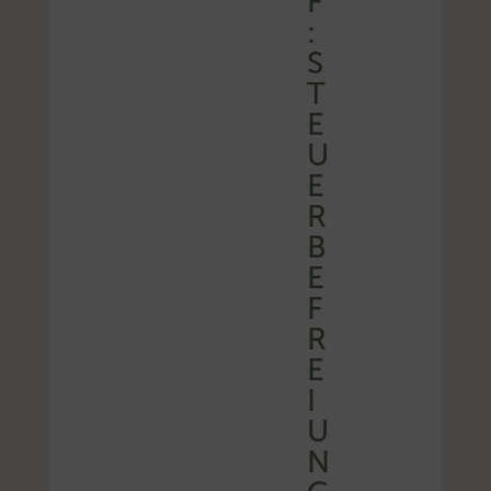
F
:
S
T
E
U
E
R
B
E
F
R
E
I
U
N