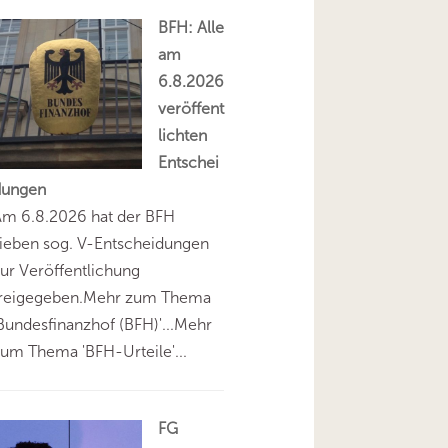
BFH: Alle
am
6.8.2026
veröffent
lichten
Entschei
dungen
Am 6.8.2026 hat der BFH
ieben sog. V-Entscheidungen
ur Veröffentlichung
freigegeben.Mehr zum Thema
Bundesfinanzhof (BFH)'...Mehr
um Thema 'BFH-Urteile'...
FG