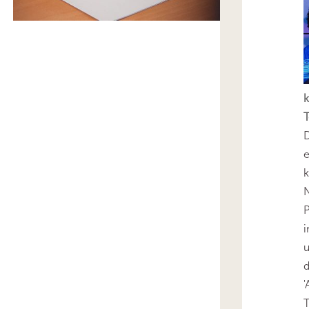
k
T
D
e
k
N
P
i
u
'
T