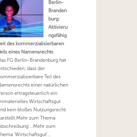
Berlin-
Branden
burg:
Aktivieru
ngsfähig
eit des kommerzialisierbaren
eils eines Namensrechts
as FG Berlin-Brandenburg hat
ntschieden, dass der
ommerzialisierbare Teil des
amensrechts einer natürlichen
erson ertragsteuerlich ein
mmaterielles Wirtschaftsgut
nd kein bloßes Nutzungsrecht
darstellt.Mehr zum Thema
Abschreibung'...Mehr zum
hema 'Wirtschaftsgut'...