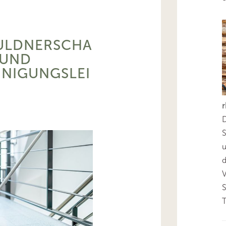
ULDNERSCHA
 UND
NIGUNGSLEI
D
S
d
T