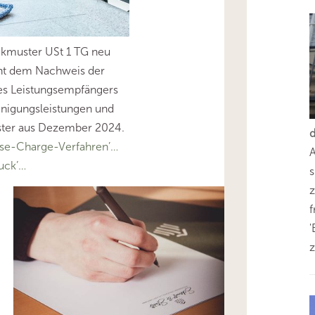
ckmuster USt 1 TG neu
ent dem Nachweis der
es Leistungsempfängers
nigungsleistungen und
uster aus Dezember 2024.
se-Charge-Verfahren’…
uck’…
s
z
'
z