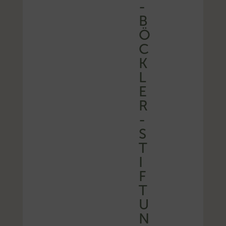
-
B
Ö
C
K
L
E
R
-
S
T
I
F
T
U
N