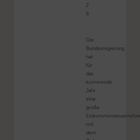
2
6
Die
Bundesregierung
hat
für
das
kommende
Jahr
eine
große
Einkommensteuerrefo
mit
dem