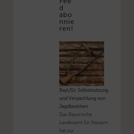
Fee
d
abo
nnie
ren!
BayLfSt: Selbstnutzung
und Verpachtung von
Jagdbezirken
Das Bayerische
Landesamt für Steuern
hat zur