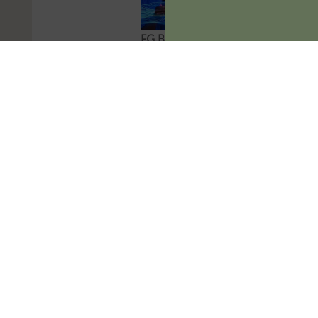
FG Berlin-
Brandenburg:
Aktivierungsfähigkeit
des
kommerzialisierbaren
Teils eines
Namensrechts
Das FG Berlin-
Brandenburg hat
entschieden, dass der
kommerzialisierbare
Teil des Namensrechts
einer natürlichen
Person
ertragsteuerlich ein