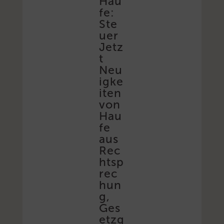
Hau
fe:
Ste
uer
Jetz
t
Neu
igke
iten
von
Hau
fe
aus
Rec
htsp
rec
hun
g,
Ges
etzg