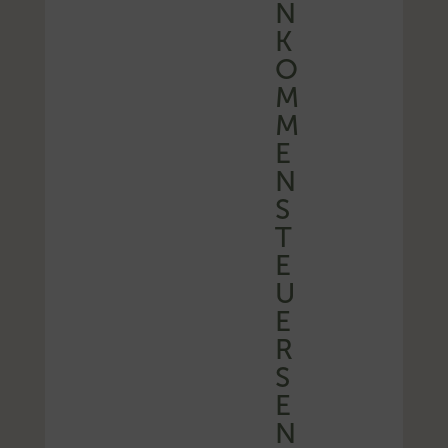
N
K
O
M
M
E
N
S
T
E
U
E
R
S
E
N