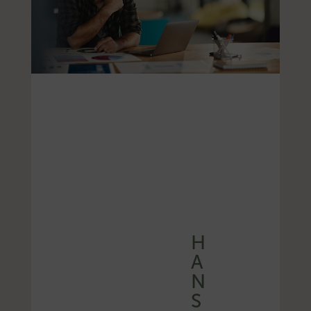
H
A
N
S