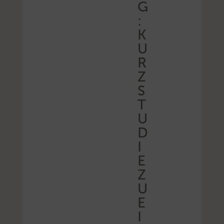
G
:
K
U
R
Z
S
T
U
D
I
E
Z
U
E
I