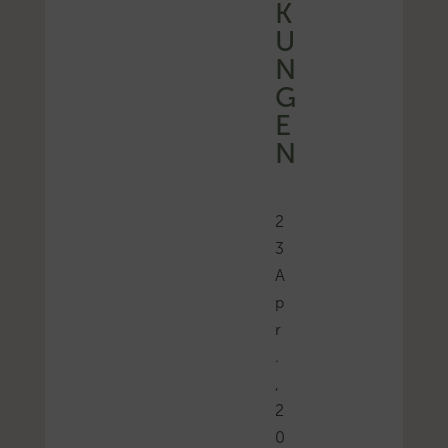
K
U
N
G
E
N
2
3
A
p
r
.
,
2
0