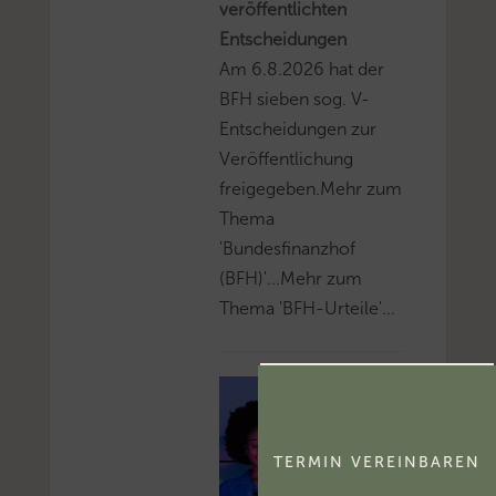
veröffentlichten
Entscheidungen
Am 6.8.2026 hat der
BFH sieben sog. V-
Entscheidungen zur
Veröffentlichung
freigegeben.Mehr zum
Thema
'Bundesfinanzhof
(BFH)'...Mehr zum
Thema 'BFH-Urteile'...
TERMIN VEREINBAREN