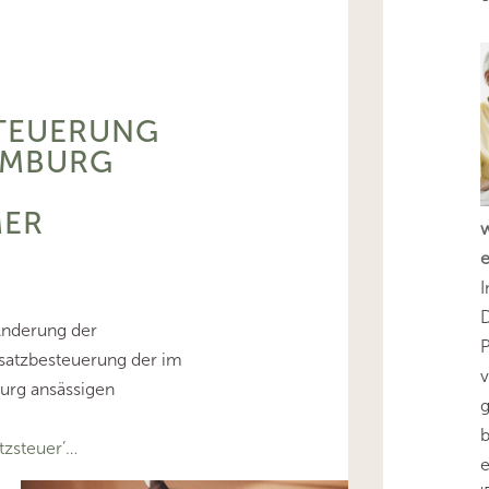
TEUERUNG
EMBURG
ER
I
D
Änderung der
msatzbesteuerung der im
v
rg ansässigen
g
b
zsteuer’…