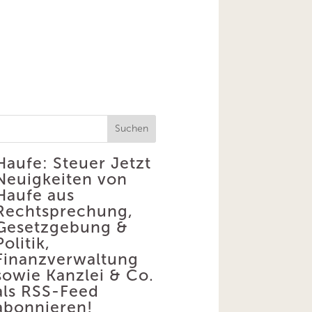
Suchen
Haufe: Steuer
Jetzt
Neuigkeiten von
Haufe aus
Rechtsprechung,
Gesetzgebung &
Politik,
Finanzverwaltung
sowie Kanzlei & Co.
als RSS-Feed
abonnieren!