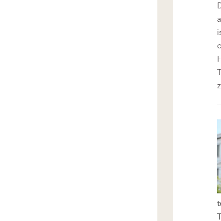
D
i
o
F
T
z
t
T