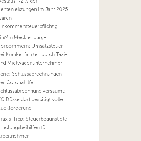
estatis: 72 % der
Rentenleistungen im Jahr 2025
waren
einkommensteuerpflichtig
FinMin Mecklenburg-
Vorpommern: Umsatzsteuer
ei Krankenfahrten durch Taxi-
und Mietwagenunternehmer
Serie: Schlussabrechnungen
er Coronahilfen:
Schlussabrechnung versäumt:
G Düsseldorf bestätigt volle
Rückforderung
raxis-Tipp: Steuerbegünstigte
rholungsbeihilfen für
Arbeitnehmer