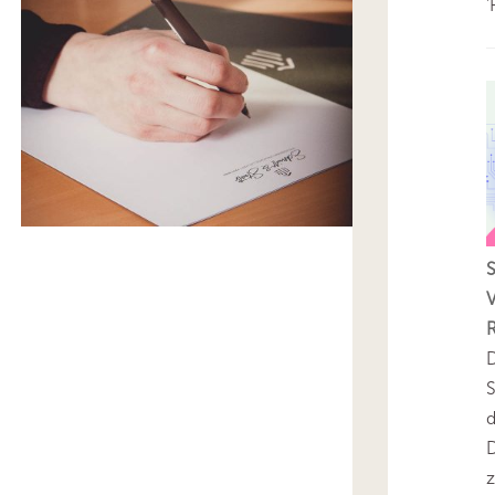
'
V
D
S
D
z