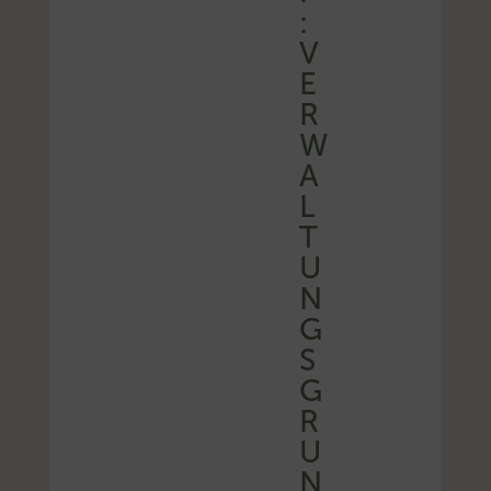
:
V
E
R
W
A
L
T
U
N
G
S
G
R
U
N