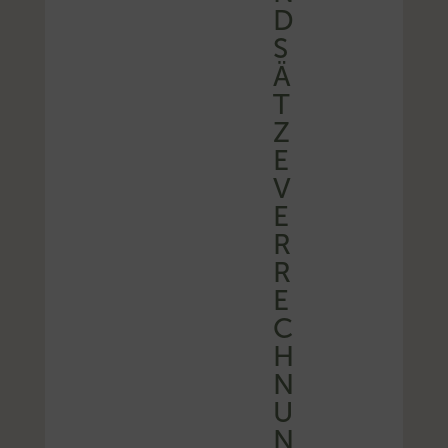
D
S
Ä
T
Z
E
V
E
R
R
E
C
H
N
U
N