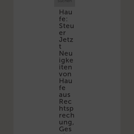
Suchen
Hau
fe:
Steu
er
Jetz
t
Neu
igke
iten
von
Hau
fe
aus
Rec
htsp
rech
ung,
Ges