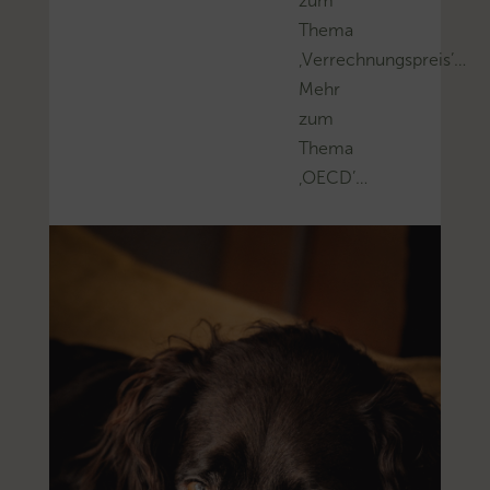
zum
Thema
‚Verrechnungspreis’…
Mehr
zum
Thema
‚OECD’…