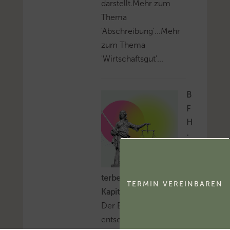
darstellt.Mehr zum
Thema
'Abschreibung'...Mehr
zum Thema
'Wirtschaftsgut'...
B
F
H
:
U
n
terbeteiligung an
TERMIN VEREINBAREN
Kapitalgesellschaftsanteil
Der BFH hat
entschieden, dass für