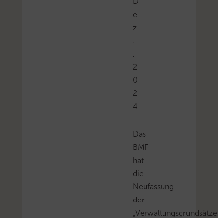
D
e
z
.
,
2
0
2
4
Das
BMF
hat
die
Neufassung
der
„Verwaltungsgrundsätze