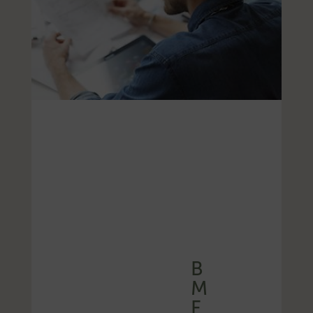
B
M
F