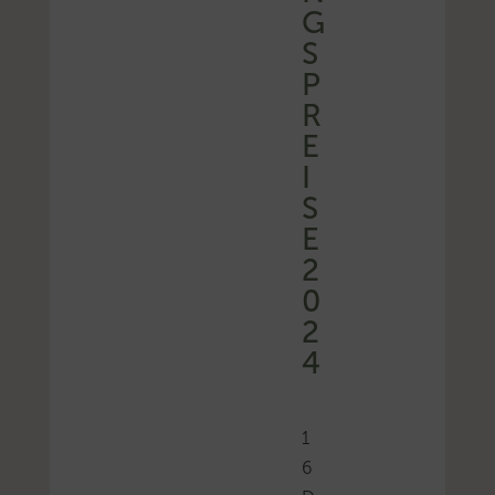
G
S
P
R
E
I
S
E
2
0
2
4
1
6