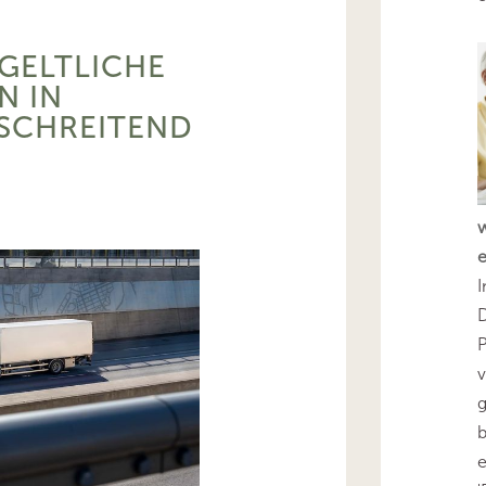
GELTLICHE
N IN
SCHREITEND
I
D
v
g
b