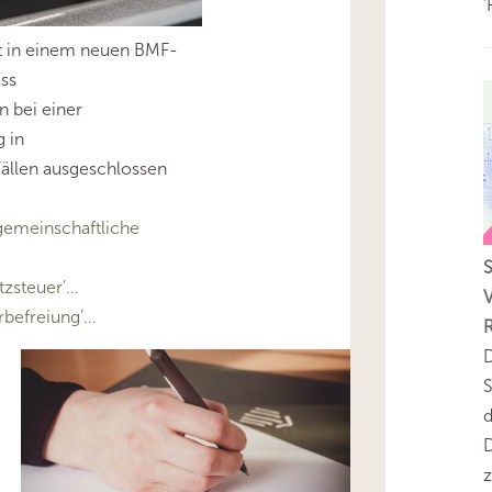
'
t in einem neuen BMF-
ass
 bei einer
g in
ällen ausgeschlossen
emeinschaftliche
zsteuer’…
V
befreiung’…
D
S
D
z