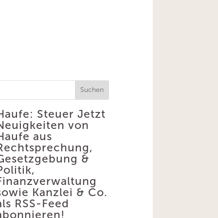
Suchen
Haufe: Steuer
Jetzt
Neuigkeiten von
Haufe aus
Rechtsprechung,
Gesetzgebung &
Politik,
Finanzverwaltung
sowie Kanzlei & Co.
als RSS-Feed
abonnieren!