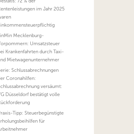
estatis: 72 % der
Rentenleistungen im Jahr 2025
waren
einkommensteuerpflichtig
FinMin Mecklenburg-
Vorpommern: Umsatzsteuer
ei Krankenfahrten durch Taxi-
und Mietwagenunternehmer
Serie: Schlussabrechnungen
er Coronahilfen:
Schlussabrechnung versäumt:
G Düsseldorf bestätigt volle
Rückforderung
raxis-Tipp: Steuerbegünstigte
rholungsbeihilfen für
Arbeitnehmer