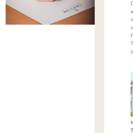
D
i
o
F
T
z
t
T